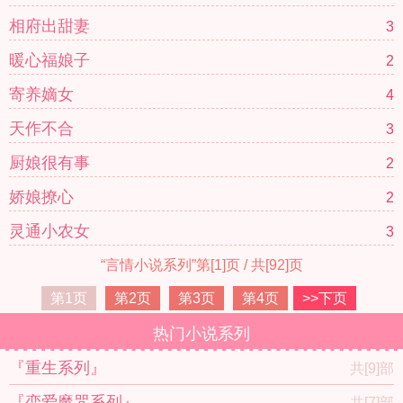
相府出甜妻
3
暖心福娘子
2
寄养嫡女
4
天作不合
3
厨娘很有事
2
娇娘撩心
2
灵通小农女
3
“言情小说系列”第[1]页 / 共[92]页
第1页
第2页
第3页
第4页
>>下页
热门小说系列
『
重生系列
』
共[9]部
『
恋爱魔咒系列
』
共[7]部