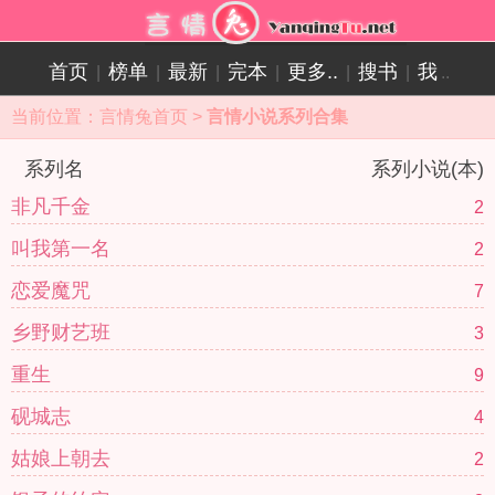
首页
榜单
最新
完本
更多..
搜书
我
|
|
|
|
|
|
..
当前位置：
言情兔首页
>
言情小说系列合集
系列名
系列小说(本)
非凡千金
2
叫我第一名
2
恋爱魔咒
7
乡野财艺班
3
重生
9
砚城志
4
姑娘上朝去
2