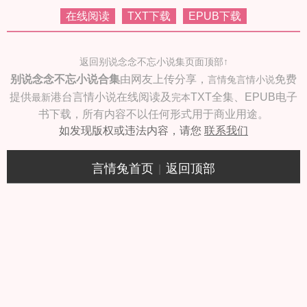
在线阅读
TXT下载
EPUB下载
返回别说念念不忘小说集页面顶部↑
别说念念不忘小说合集
由网友上传分享，
免费
言情兔言情小说
提供
港台言情小说在线阅读及
TXT全集、EPUB电子
最新
完本
书下载，所有内容不以任何形式用于商业用途。
如发现版权或违法内容，请您
联系我们
言情兔首页
返回顶部
|