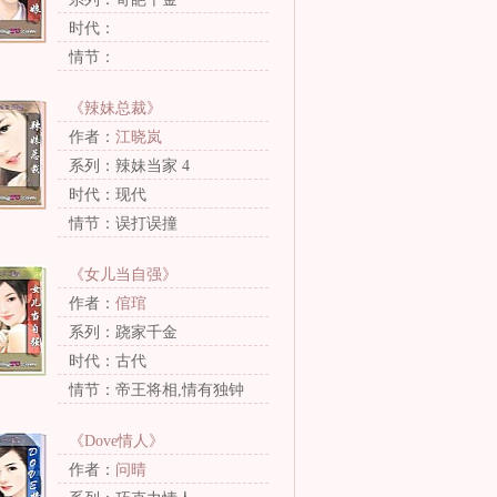
时代：
情节：
《辣妹总裁》
作者：
江晓岚
系列：辣妹当家 4
时代：现代
情节：误打误撞
《女儿当自强》
作者：
倌琯
系列：跷家千金
时代：古代
情节：帝王将相,情有独钟
《Dove情人》
作者：
问晴