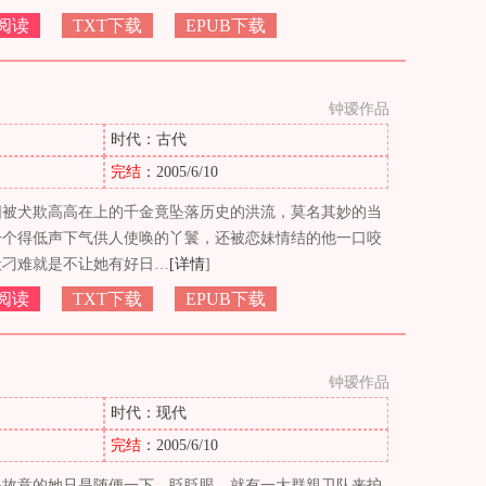
阅读
TXT下载
EPUB下载
钟瑷作品
时代：古代
完结
：2005/6/10
阳被犬欺高高在上的千金竟坠落历史的洪流，莫名其妙的当
一个得低声下气供人使唤的丫鬟，还被恋妹情结的他一口咬
般刁难就是不让她有好日…
[详情
]
阅读
TXT下载
EPUB下载
钟瑷作品
时代：现代
完结
：2005/6/10
是故意的她只是随便一下、眨眨眼，就有一大群親卫队来护