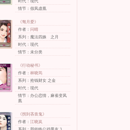
时代：现代
情节：假凤虚凰
《驽月爱》
作者：
问晴
系列：魔法四姝 之月
时代：现代
情节：未分类
《行动秘书》
作者：
林晓筠
系列：抢钱财女 之金
时代：现代
情节：办公恋情，麻雀变凤
凰
《拐到吝啬鬼》
作者：
江晓岚
系列：我的铁公鸡男友 3