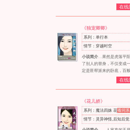
在线
《独宠卿卿》
系列：单行本
情节：穿越时空
小说简介
…果然是虎落平
了别人的替身，不仅变成
定是匪帮派来的卧底，百
在线
《花儿娇》
系列：魔法四姝 花
看同系
情节：灵异神怪,后知后觉
小说简介
…，人家真的不