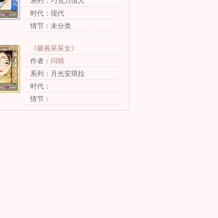
系列：巧克力情人
时代：现代
情节：未分类
《极善呆呆女》
作者：
问晴
系列：月光安琪拉
时代：
情节：