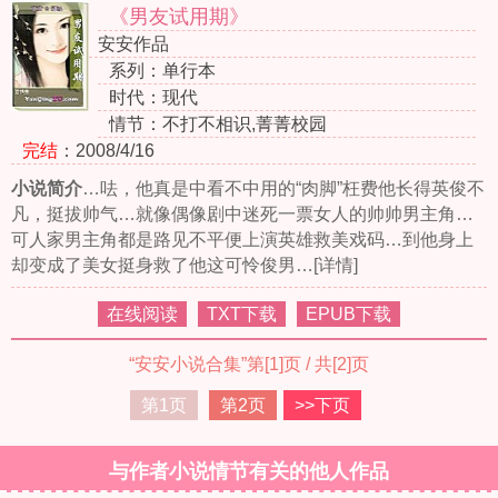
《男友试用期》
安安作品
系列：单行本
时代：现代
情节：不打不相识,菁菁校园
完结
：2008/4/16
小说简介
…呿，他真是中看不中用的“肉脚”枉费他长得英俊不
凡，挺拔帅气…就像偶像剧中迷死一票女人的帅帅男主角…
可人家男主角都是路见不平便上演英雄救美戏码…到他身上
却变成了美女挺身救了他这可怜俊男…
[详情
]
在线阅读
TXT下载
EPUB下载
“安安小说合集”第[1]页 / 共[2]页
第1页
第2页
>>下页
与作者小说情节有关的他人作品