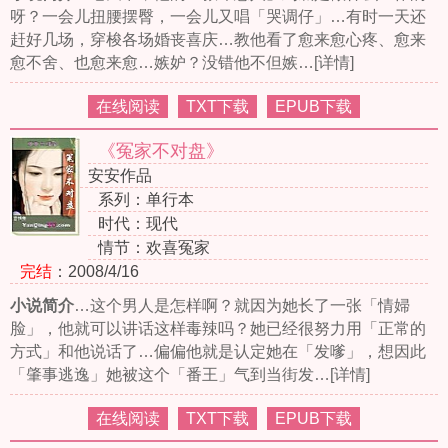
呀？一会儿扭腰摆臀，一会儿又唱「哭调仔」…有时一天还
赶好几场，穿梭各场婚丧喜庆…教他看了愈来愈心疼、愈来
愈不舍、也愈来愈…嫉妒？没错他不但嫉…
[详情
]
在线阅读
TXT下载
EPUB下载
《冤家不对盘》
安安作品
系列：单行本
时代：现代
情节：欢喜冤家
完结
：2008/4/16
小说简介
…这个男人是怎样啊？就因为她长了一张「情婦
脸」，他就可以讲话这样毒辣吗？她已经很努力用「正常的
方式」和他说话了…偏偏他就是认定她在「发嗲」，想因此
「肇事逃逸」她被这个「番王」气到当街发…
[详情
]
在线阅读
TXT下载
EPUB下载