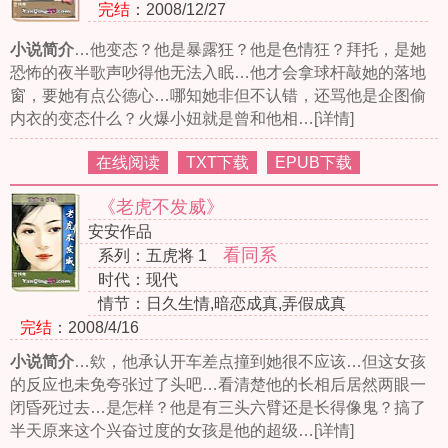
完结
：2008/12/27
小说简介
…他变态？他是暴露狂？他是色情狂？拜托，是她
恐怖的夜半歌声吵得他无法入眠…他才会拿球杆敲她的落地
窗，要她有点公德心…哪知她非但不认错，还骂他是企图偷
内衣的变态什么？火爆小妞就是曾和他相…
[详情
]
在线阅读
TXT下载
EPUB下载
《老虎不发威》
安安作品
看同系
系列：五虎将 1
时代：现代
情节：日久生情,暗恋成真,弄假成真
完结
：2008/4/16
小说简介
…欸，他承认开车差点撞到她很不应该…但这女孩
的反应也未免夸张过了头吧…看清楚他的长相后居然两眼一
闭昏死过去…是怎样？他是有三头六臂还是长得像鬼？搞了
半天原来这个兴奋过度的女孩是他的超级…
[详情
]