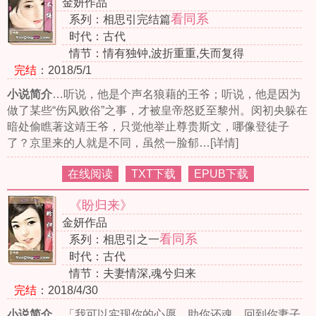
金妍作品
看同系
系列：相思引完结篇
时代：古代
情节：情有独钟,波折重重,失而复得
完结
：2018/5/1
小说简介
…听说，他是个声名狼藉的王爷；听说，他是因为
做了某些“伤风败俗”之事，才被皇帝怒贬至黎州。闵初央躲在
暗处偷瞧著这靖王爷，只觉他举止尊贵斯文，哪像登徒子
了？京里来的人就是不同，虽然一脸郁…
[详情
]
在线阅读
TXT下载
EPUB下载
《盼归来》
金妍作品
看同系
系列：相思引之一
时代：古代
情节：夫妻情深,魂兮归来
完结
：2018/4/30
小说简介
…「我可以实现你的心愿，助你还魂，回到你妻子