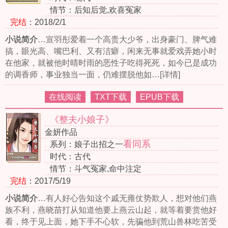
情节：后知后觉,欢喜冤家
完结
：2018/2/1
小说简介
…宣羽彤爱着一个高贵大少爷，出身豪门、脾气难
搞，眼光高、嘴巴利、又有洁癖，闲来无事就爱戏弄她小时
在他家，就被他时晴时雨的恶性子吃得死死，如今已是成功
的调香师，事业独当一面，仍难摆脱他如…
[详情
]
在线阅读
TXT下载
EPUB下载
《整夫小娘子》
金妍作品
看同系
系列：娘子出招之一
时代：古代
情节：斗气冤家,命中注定
完结
：2017/5/19
小说简介
…有人好心告知这个戚无雍仗势欺人，想对他们燕
族不利，燕晓苗打从知道他要上燕云山起，就等着要赏他好
看，终于见上面，她下手不心软，先骗他到荒山兽林吃苦受