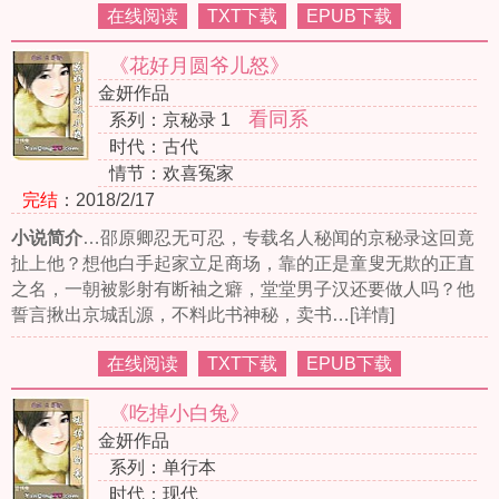
在线阅读
TXT下载
EPUB下载
《花好月圆爷儿怒》
金妍作品
看同系
系列：京秘录 1
时代：古代
情节：欢喜冤家
完结
：2018/2/17
小说简介
…邵原卿忍无可忍，专载名人秘闻的京秘录这回竟
扯上他？想他白手起家立足商场，靠的正是童叟无欺的正直
之名，一朝被影射有断袖之癖，堂堂男子汉还要做人吗？他
誓言揪出京城乱源，不料此书神秘，卖书…
[详情
]
在线阅读
TXT下载
EPUB下载
《吃掉小白兔》
金妍作品
系列：单行本
时代：现代