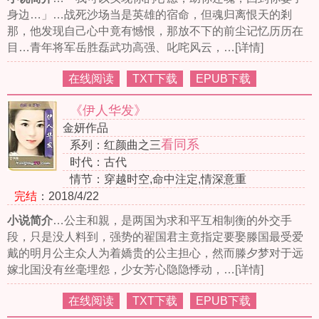
身边…」…战死沙场当是英雄的宿命，但魂归离恨天的剎
那，他发现自己心中竟有憾恨，那放不下的前尘记忆历历在
目…青年将军岳胜磊武功高强、叱咤风云，…
[详情
]
在线阅读
TXT下载
EPUB下载
《伊人华发》
金妍作品
看同系
系列：红颜曲之三
时代：古代
情节：穿越时空,命中注定,情深意重
完结
：2018/4/22
小说简介
…公主和親，是两国为求和平互相制衡的外交手
段，只是没人料到，强势的翟国君主竟指定要娶滕国最受爱
戴的明月公主众人为着嬌贵的公主担心，然而滕夕梦对于远
嫁北国没有丝毫埋怨，少女芳心隐隐悸动，…
[详情
]
在线阅读
TXT下载
EPUB下载