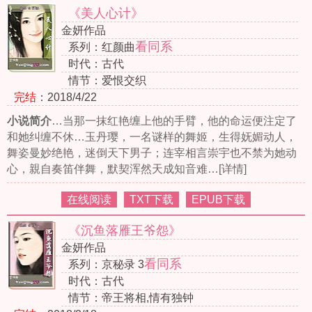
《美人心计》
金妍作品
看同系
系列：红颜曲
时代：古代
情节：爱恨交织
完结
：2018/4/22
小说简介
…当那一抹红艳缠上他的手臂，他的命运便注定了
和她纠缠不休…玉丹璎，一名谜样的舞姬，生得妩媚动人，
舞姿曼妙绝艳，迷倒天下男子；连宰相言崇宇也不禁为她动
心，親自奏笛伴舞，默契浑然天成知音难…
[详情
]
在线阅读
TXT下载
EPUB下载
《沉鱼落雁王爷怨》
金妍作品
看同系
系列：京秘录 3
时代：古代
情节：帝王将相,情有独钟