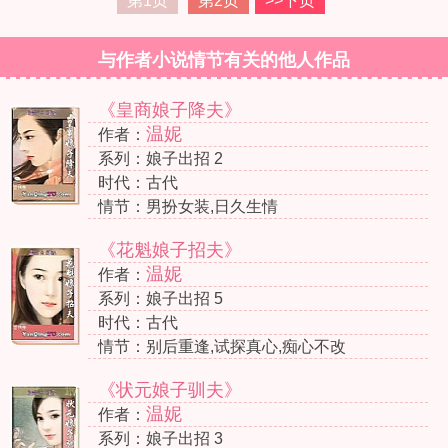
第1页
第2页
>>下页
与作者小说情节有关的他人作品
《皇商娘子降夫》
温妮
作者：
系列：娘子出招 2
时代：古代
情节：男扮女装,日久生情
《花魁娘子招夫》
温妮
作者：
系列：娘子出招 5
时代：古代
情节：别后重逢,试探真心,痴心不改
《状元娘子驯夫》
温妮
作者：
系列：娘子出招 3