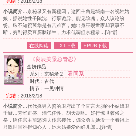
完结
：2018/2/18
小说简介
…京秘录又有新秘闻，这回主角是城南一名祝姓姑
娘，据说她性子隂沈、行事诡异、能见隂魂，众人议论纷
纷。殊不知祝茵华是有苦难言，她出身巫觋世家却衰事不
断，穷到得卖豆腐脑谋生，力求低调但京秘录…
[详情
]
在线阅读
TXT下载
EPUB下载
《良辰美景总管忍》
金妍作品
看同系
系列：京秘录 2
时代：古代
情节：一见钟情
完结
：2018/2/18
小说简介
…代代择男入赘的卫府出了个直言大胆的小姑娘卫
千璇…芳华正盛、淘气任性、胡天胡地、好行惊世骇俗之
举，继任宗主前慾选夫传宗接代，偏众勇夫她没一个看得上
只叹世间难得知心人，她大姑娘爱的好儿郎…
[详情
]