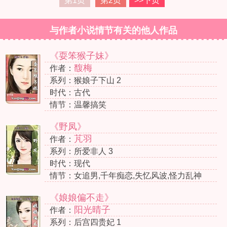
第1页
第2页
>>下页
与作者小说情节有关的他人作品
《耍笨猴子妹》
馥梅
作者：
系列：猴娘子下山 2
时代：古代
情节：温馨搞笑
《野凤》
芃羽
作者：
系列：所爱非人 3
时代：现代
情节：女追男,千年痴恋,失忆风波,怪力乱神
《娘娘偏不走》
阳光晴子
作者：
系列：后宫四贵妃 1