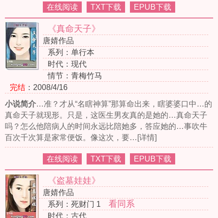
在线阅读
TXT下载
EPUB下载
《真命天子》
唐婧作品
系列：单行本
时代：现代
情节：青梅竹马
完结
：2008/4/16
小说简介
…准？才从“名瞎神算”那算命出来，瞎婆婆口中…的
真命天子就现形。只是，这医生男友真的是她的…真命天子
吗？怎么他陪病人的时间永远比陪她多，答应她的…事吹牛
百次千次算是家常便饭。像这次，要…
[详情
]
在线阅读
TXT下载
EPUB下载
《盗墓娃娃》
唐婧作品
看同系
系列：死财门 1
时代：古代