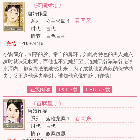
《珂珂求痴》
唐婧作品
看同系
系列：公主求痴 4
时代：古代
情节：古色古香
完结
：2008/4/16
小说简介
…刺字的脸、带血的鼻环，如此有特色的男人她六
岁时就决定收藏，而他也不负她所望，连她玩躲猫猫躲进冰
水潭内，都有办法把她挖出来，为了成就他更高段的保护功
夫，父王送他远去学剑，谁知他竟像翅膀…
[详情
]
在线阅读
TXT下载
EPUB下载
《冒牌皇子》
唐婧作品
看同系
系列：落难龙凤 1
时代：古代
情节：假凤虚凰