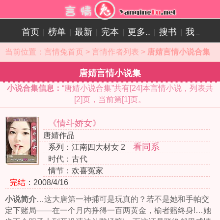
首页
榜单
最新
完本
更多..
搜书
我
|
|
|
|
|
|
..
当前位置：
言情兔首页
>
言情作者列表
>
唐婧言情小说合集
唐婧言情小说集
小说合集信息：
“唐婧小说合集”共有[24]本言情小说，列表共
[2]页，当前第[1]页。
《情斗娇女》
唐婧作品
看同系
系列：江南四大材女 2
时代：古代
情节：欢喜冤家
完结
：2008/4/16
小说简介
…这大唐第一神捕可是玩真的？若不是她和手帕交
定下赌局——在一个月内挣得一百两黄金，榆者赔终身!…她