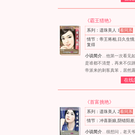
《霸王猎艳》
系列：遗珠美人 1
看同系
情节：帝王将相,日久生情
复得
小说简介
…他第一次看见
是谁都不清楚，再来不仅
帝派来的刺客真笨，居然
在线
《首富挑艳》
系列：遗珠美人 2
看同系
情节：冲喜新娘,阴错阳差
小说简介
…很想问，老天