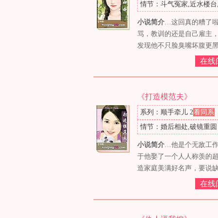
情节：斗气冤家,近水楼台
小说简介
…这回真的糟了
骂，教训的还是自己雇主
发现他不只脸臭嘴坏腹更
在线
《打造模范夫》
系列：顺手牵儿 2
看同系
情节：婚后相处,破镜重圆
小说简介
…他是个无敌工
于他娶了一个人人称羡的
造家庭美满好名声，要说
在线