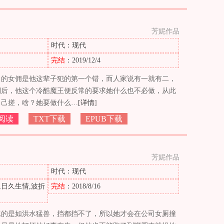
芳妮作品
时代：现代
完结
：2019/12/4
出的女佣是他这辈子犯的第一个错，而人家说有一就有二，
倒后，他这个冷酷魔王便反常的要求她什么也不必做，从此
自己搓，啥？她要做什么…
[详情
]
阅读
TXT下载
EPUB下载
芳妮作品
时代：现代
,日久生情,波折
完结
：2018/8/16
真的是如洪水猛兽，挡都挡不了，所以她才会在公司女厕撞