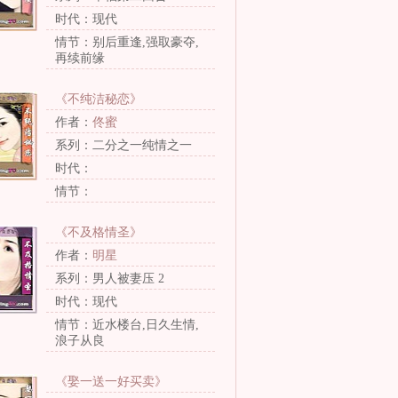
时代：现代
情节：别后重逢,强取豪夺,
再续前缘
《不纯洁秘恋》
作者：
佟蜜
系列：二分之一纯情之一
时代：
情节：
《不及格情圣》
作者：
明星
系列：男人被妻压 2
时代：现代
情节：近水楼台,日久生情,
浪子从良
《娶一送一好买卖》