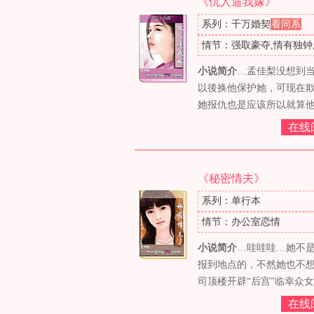
《仇人逼我嫁》
系列：千万婚契
看同系
情节：强取豪夺,情有独钟
小说简介
…孟佳梨没想到
以後换他保护她，可现在
她报仇也是应该所以就算
在线
《秘密情夫》
系列：单行本
情节：办公室恋情
小说简介
…哇哇哇…她不
报到地点的，不然她也不想
司顶楼开辟“后宫”临幸众
在线