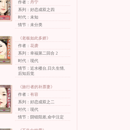
作者：
丹宁
系列：好恋成双之四
时代：未知
情节：未分类
《老板如此多娇》
作者：
花袭
系列：幸福第二回合 2
时代：现代
情节：近水楼台,日久生情,
后知后觉
《旅行者的补票妻》
作者：
有容
系列：好恋成双之二
时代：现代
情节：阴错阳差,命中注定