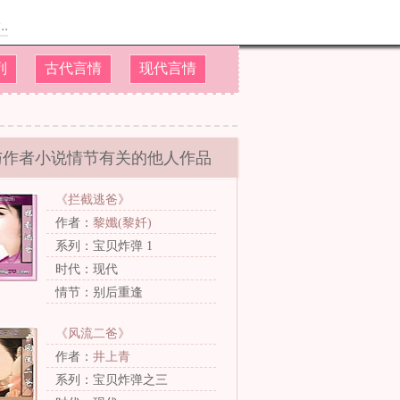
.
列
古代言情
现代言情
与作者小说情节有关的他人作品
《拦截逃爸》
作者：
黎孅(黎奷)
系列：宝贝炸弹 1
时代：现代
情节：别后重逢
《风流二爸》
作者：
井上青
系列：宝贝炸弹之三