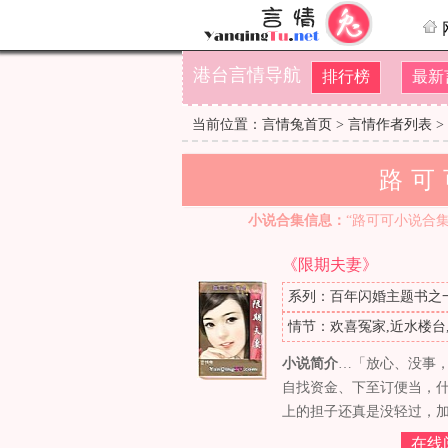
港台言情导航
排行榜
最新
当前位置：
言情兔首页
>
言情作者列表
>
路可
小说合集信息：
“路可可小说合集
《限期夫妻》
系列：百年闪婚主题书之
情节：欢喜冤家,近水楼台
小说简介
…「放心、没事
自找资金、下至订便当，
上的担子还真是没轻过，
在线