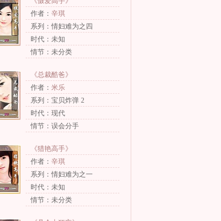
《慑爱高手》
作者：
辛琪
系列：情妇难为之四
时代：未知
情节：未分类
《总裁酷爸》
作者：
米乐
系列：宝贝炸弹 2
时代：现代
情节：误会分手
《猎艳高手》
作者：
辛琪
系列：情妇难为之一
时代：未知
情节：未分类