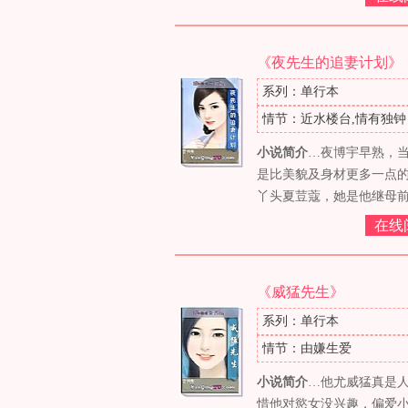
《夜先生的追妻计划》
系列：单行本
情节：近水楼台,情有独钟
小说简介
…夜博宇早熟，
是比美貌及身材更多一点
丫头夏荳蔻，她是他继母
在线
《威猛先生》
系列：单行本
情节：由嫌生爱
小说简介
…他尤威猛真是
惜他对慾女没兴趣，偏爱