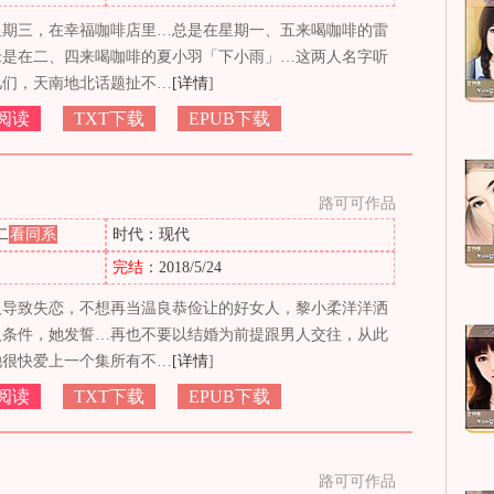
星期三，在幸福咖啡店里…总是在星期一、五来喝咖啡的雷
老是在二、四来喝咖啡的夏小羽「下小雨」…这两人名字听
儿们，天南地北话题扯不…
[详情
]
阅读
TXT下载
EPUB下载
路可可作品
二
看同系
时代：现代
完结
：2018/5/24
人导致失恋，不想再当温良恭俭让的好女人，黎小柔洋洋洒
人条件，她发誓…再也不要以结婚为前提跟男人交往，从此
她很快爱上一个集所有不…
[详情
]
阅读
TXT下载
EPUB下载
路可可作品