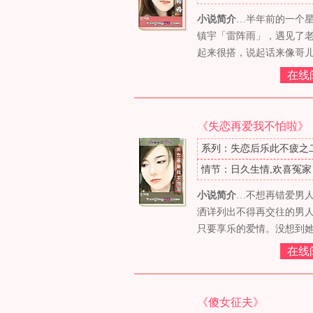
小说简介
…半年前的一个
镇宇「雷阵雨」，遇见了
起来很搭，说起话来像哥
在线
《失恋再爱我不怕啦》
系列：失恋后乐此不疲之
情节：日久生情,欢喜冤家
小说简介
…不想再错爱男
洒详列出不得再交往的男
只要享乐的爱情。没想到
在线
《傻女征夫》