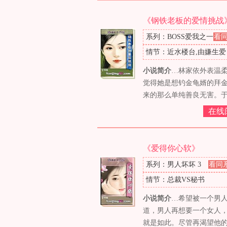
《钢铁老板的爱情挑战
系列：BOSS爱我之一
看
情节：近水楼台,由嫌生爱
小说简介
…林家依外表温
觉得她是想钓金龟婿的拜
来的那么单纯善良无害。
在线
《爱得你心软》
系列：男人坏坏 3
看同
情节：总裁VS秘书
小说简介
…希望被一个男
道，男人再想要一个女人
就是如此。尽管再渴望他