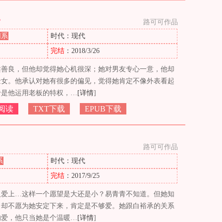
》
路可可作品
同系
时代：现代
完结
：2018/3/26
柔善良，但他却觉得她心机很深；她对男友专心一意，他却
金女。他承认对她有很多的偏见，觉得她肯定不像外表看起
于是他运用老板的特权，…
[详情
]
阅读
TXT下载
EPUB下载
路可可作品
系
时代：现代
完结
：2017/9/25
人爱上…这样一个愿望是大还是小？易青青不知道。但她知
，却不愿为她安定下来，肯定是不够爱。她跟白裕承的关系
的爱，他只当她是个温暖…
[详情
]