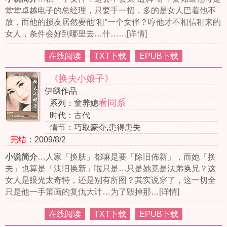
堂堂卓越电子的总经理，只要手一招，多的是女人巴着他不
放，而他的损友居然要他“租”一个女伴？哼他才不相信租来的
女人，条件会好到哪里去…什……
[详情
]
在线阅读
TXT下载
EPUB下载
《换夫小娘子》
伊飖作品
看同系
系列：童养媳
时代：古代
情节：巧取豪夺,患得患失
完结
：2009/8/2
小说简介
…人家「换肤」都嘛是要「除旧佈新」，而她「换
夫」也算是「汰旧换新」啦只是…只是她竟是汰弟换兄？这
女人是眼光太奇特，还是别有所图？其实说穿了，这一切全
只是他一手策画的复仇大计…为了毁掉那…
[详情
]
在线阅读
TXT下载
EPUB下载