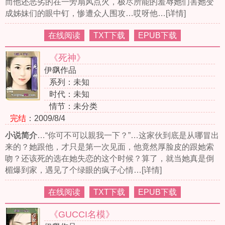
而他还恶劣的在一旁扇风点火，极尽所能的羞辱她们害她变
成姊妹们的眼中钉，惨遭众人围攻…哎呀他…
[详情
]
在线阅读
TXT下载
EPUB下载
《死神》
伊飖作品
系列：未知
时代：未知
情节：未分类
完结
：2009/8/4
小说简介
…“你可不可以親我一下？”…这家伙到底是从哪冒出
来的？她跟他，才只是第一次见面，他竟然厚脸皮的跟她索
吻？还该死的选在她失恋的这个时候？算了，就当她真是倒
楣爆到家，遇见了个绿眼的疯子心情…
[详情
]
在线阅读
TXT下载
EPUB下载
《GUCCI名模》