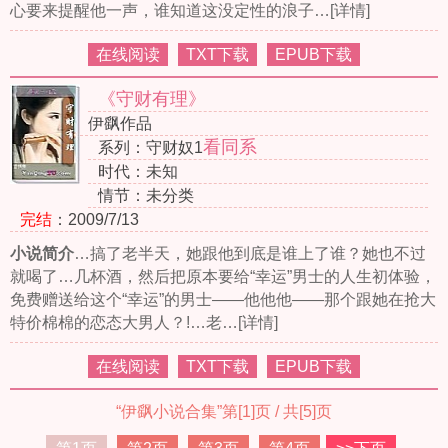
心要来提醒他一声，谁知道这没定性的浪子…
[详情
]
在线阅读
TXT下载
EPUB下载
《守财有理》
伊飖作品
看同系
系列：守财奴1
时代：未知
情节：未分类
完结
：2009/7/13
小说简介
…搞了老半天，她跟他到底是谁上了谁？她也不过
就喝了…几杯酒，然后把原本要给“幸运”男士的人生初体验，
免费赠送给这个“幸运”的男士——他他他——那个跟她在抢大
特价棉棉的恋态大男人？!…老…
[详情
]
在线阅读
TXT下载
EPUB下载
“伊飖小说合集”第[1]页 / 共[5]页