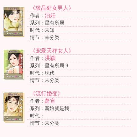
《极品处女男人》
泊妊
作者：
系列：星有所属
时代：未知
情节：未分类
《宠爱天秤女人》
洪颖
作者：
系列：星有所属 9
时代：现代
情节：未分类
《流行婚变》
萧宣
作者：
系列：新娘就是我
时代：
情节：未分类