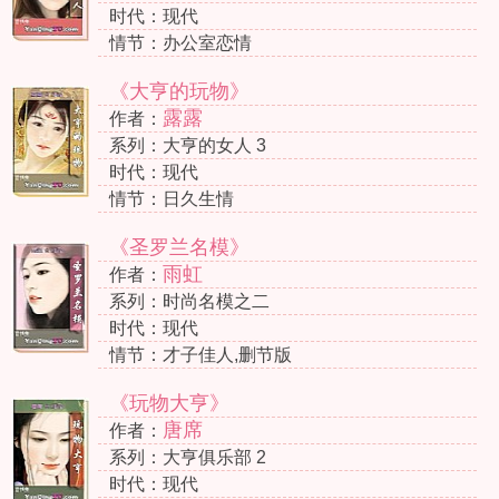
时代：现代
情节：办公室恋情
《大亨的玩物》
露露
作者：
系列：大亨的女人 3
时代：现代
情节：日久生情
《圣罗兰名模》
雨虹
作者：
系列：时尚名模之二
时代：现代
情节：才子佳人,删节版
《玩物大亨》
唐席
作者：
系列：大亨俱乐部 2
时代：现代