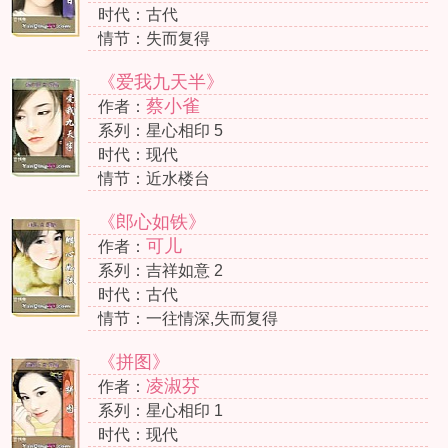
时代：古代
情节：失而复得
《爱我九天半》
蔡小雀
作者：
系列：星心相印 5
时代：现代
情节：近水楼台
《郎心如铁》
可儿
作者：
系列：吉祥如意 2
时代：古代
情节：一往情深,失而复得
《拼图》
凌淑芬
作者：
系列：星心相印 1
时代：现代