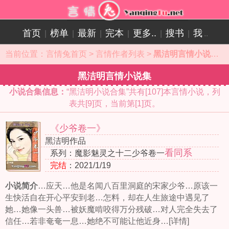
首页
榜单
最新
完本
更多..
搜书
我
|
|
|
|
|
|
..
当前位置：
言情兔首页
>
言情作者列表
>
黑洁明言情小说合集
黑洁明言情小说集
小说合集信息：
“黑洁明小说合集”共有[107]本言情小说，列
表共[9]页，当前第[1]页。
《少爷卷一》
黑洁明作品
看同系
系列：魔影魅灵之十二少爷卷一
完结
：2021/1/19
小说简介
…应天…他是名闻八百里洞庭的宋家少爷…原该一
生快活自在开心平安到老…怎料，却在人生旅途中遇见了
她…她像一头兽…被妖魔啃咬得万分残破…对人完全失去了
信任…若非奄奄一息…她绝不可能让他近身…
[详情
]