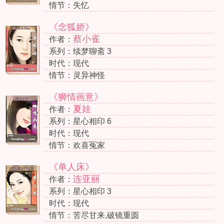
情节：失忆
《念狐娇》
蔡小雀
作者：
系列：续梦聊斋 3
时代：现代
情节：灵异神怪
《狮情画意》
夏娃
作者：
系列：星心相印 6
时代：现代
情节：欢喜冤家
《单人床》
连亚丽
作者：
系列：星心相印 3
时代：现代
情节：苦尽甘来,破镜重圆