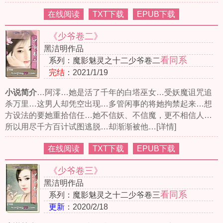
在线阅读
TXT下载
EPUB下载
《少爷卷二》
黑洁明作品
看同系
系列：魔影魅灵之十二少爷卷二
完结
：2021/1/19
小说简介
…阿澪…她是活了千年的白塔巫女…受妖魔诅咒追
杀万里…这男人却凭空出现…多管闲事的将她拘禁起来…想
方设法的要她重拾信任…她不信妖、不信魔，更不相信人…
所以用尽千方百计试图逃脱…却渐渐被他…
[详情
]
在线阅读
TXT下载
EPUB下载
《少爷卷三》
黑洁明作品
看同系
系列：魔影魅灵之十二少爷卷三
更新
：2020/2/18