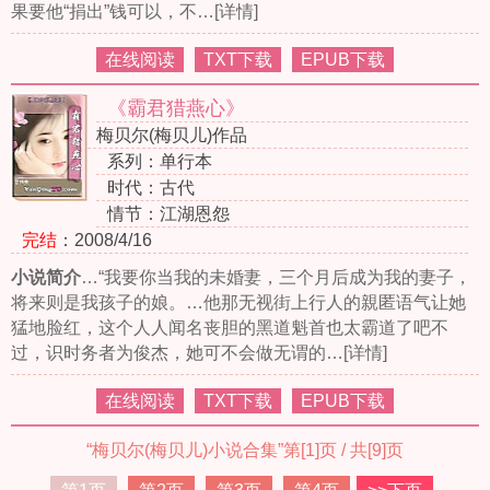
果要他“捐出”钱可以，不…
[详情
]
在线阅读
TXT下载
EPUB下载
《霸君猎燕心》
梅贝尔(梅贝儿)作品
系列：单行本
时代：古代
情节：江湖恩怨
完结
：2008/4/16
小说简介
…“我要你当我的未婚妻，三个月后成为我的妻子，
将来则是我孩子的娘。…他那无视街上行人的親匿语气让她
猛地脸红，这个人人闻名丧胆的黑道魁首也太霸道了吧不
过，识时务者为俊杰，她可不会做无谓的…
[详情
]
在线阅读
TXT下载
EPUB下载
“梅贝尔(梅贝儿)小说合集”第[1]页 / 共[9]页