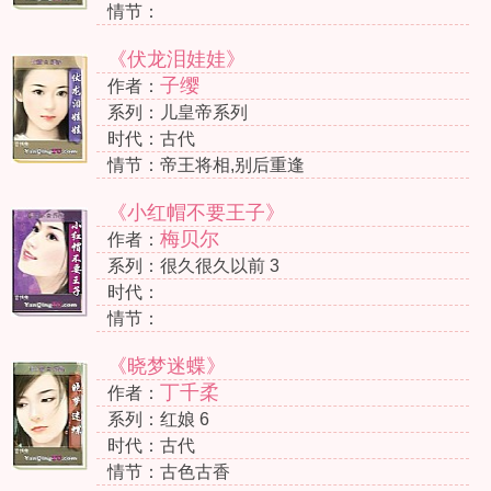
情节：
《伏龙泪娃娃》
子缨
作者：
系列：儿皇帝系列
时代：古代
情节：帝王将相,别后重逢
《小红帽不要王子》
梅贝尔
作者：
系列：很久很久以前 3
时代：
情节：
《晓梦迷蝶》
丁千柔
作者：
系列：红娘 6
时代：古代
情节：古色古香