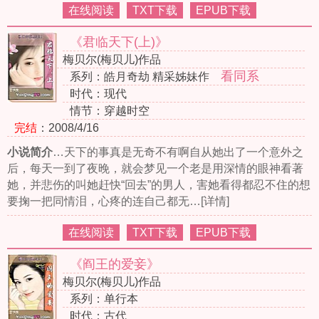
在线阅读
TXT下载
EPUB下载
《君临天下(上)》
梅贝尔(梅贝儿)作品
看同系
系列：皓月奇劫 精采姊妹作
时代：现代
情节：穿越时空
完结
：2008/4/16
小说简介
…天下的事真是无奇不有啊自从她出了一个意外之
后，每天一到了夜晚，就会梦见一个老是用深情的眼神看著
她，并悲伤的叫她赶快“回去”的男人，害她看得都忍不住的想
要掬一把同情泪，心疼的连自己都无…
[详情
]
在线阅读
TXT下载
EPUB下载
《阎王的爱妾》
梅贝尔(梅贝儿)作品
系列：单行本
时代：古代