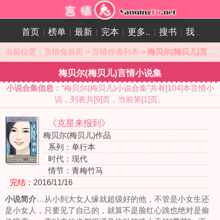
首页
榜单
最新
完本
更多..
搜书
我
|
|
|
|
|
|
..
当前位置：
言情兔首页
>
言情作者列表
>
梅贝尔(梅贝儿)言情小说合集
梅贝尔(梅贝儿)言情小说集
小说合集信息：
“梅贝尔(梅贝儿)小说合集”共有[104]本言情小
说，列表共[9]页，当前第[1]页。
《克星来报到》
梅贝尔(梅贝儿)作品
系列：单行本
时代：现代
情节：青梅竹马
完结
：2016/11/16
小说简介
…从小到大女人缘就超级好的他，不管是小女生还
是小女人，只要见了自己的，就算不是脸红心跳也绝对是偷