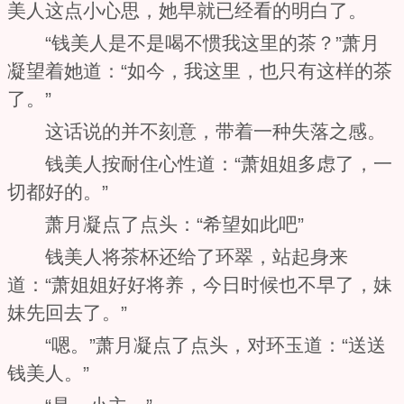
美人这点小心思，她早就已经看的明白了。
“钱美人是不是喝不惯我这里的茶？”萧月
凝望着她道：“如今，我这里，也只有这样的茶
了。”
这话说的并不刻意，带着一种失落之感。
钱美人按耐住心性道：“萧姐姐多虑了，一
切都好的。”
萧月凝点了点头：“希望如此吧”
钱美人将茶杯还给了环翠，站起身来
道：“萧姐姐好好将养，今日时候也不早了，妹
妹先回去了。”
“嗯。”萧月凝点了点头，对环玉道：“送送
钱美人。”