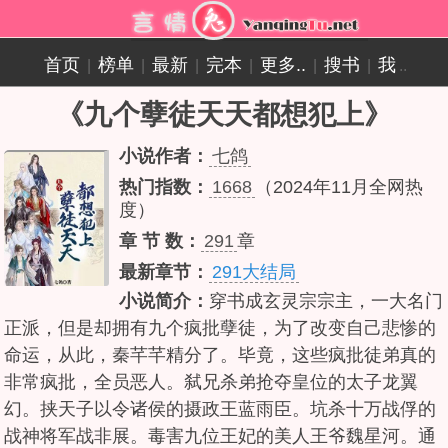
首页
榜单
最新
完本
更多..
搜书
我
|
|
|
|
|
|
..
《九个孽徒天天都想犯上》
小说作者：
七鸽
热门指数：
1668
（2024年11月全网热
度）
章 节 数：
291
章
最新章节：
291大结局
小说简介：
穿书成玄灵宗宗主，一大名门
正派，但是却拥有九个疯批孽徒，为了改变自己悲惨的
命运，从此，秦芊芊精分了。毕竟，这些疯批徒弟真的
非常疯批，全员恶人。弑兄杀弟抢夺皇位的太子龙翼
幻。挟天子以令诸侯的摄政王蓝雨臣。坑杀十万战俘的
战神将军战非展。毒害九位王妃的美人王爷魏星河。通