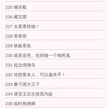
225 幽灵船
226 藏宝图
227 去看看怪物！
228 章鱼怪
229 铁板章鱼
230 就算是死，也得做一个饱死鬼
231 抵达缥缈岛
232 你想要杀人，可以雇杀手！
233 桑子国大王子
234 请灵玉宗主收我为徒
235 临时抱佛脚