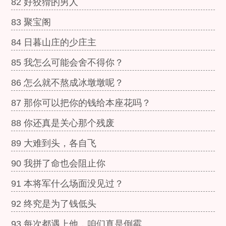
82 好狡猾的男人
83 聚宝阁
84 日暮山庄的少庄主
85 我怎么可能会舍不得你？
86 怎么就不熬成冰墩墩呢？
87 那你可以把你的钱给本座花吗？
88 你还真是关心那个残废
89 大难到头，各自飞
90 我拼了命也会阻止你
91 本将军什么场面没见过？
92 终究是为了钱低头
93 每次都遇上他，咱们真是倒霉