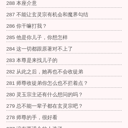
288 本座介意
287 不能让玄灵宗有机会和魔界勾结
286 你干嘛打我？
285 他是你儿子，你想怎样
284 这一切都跟原著对不上了
283 本尊是来找儿子的
282 从此之后，她再也不会收徒弟
281 师尊收徒弟你怎么也不拦着点？
280 灵玉宗主还有什么想问的吗？
279 总不能一辈子都在玄灵宗吧？
278 师尊的手，很好看