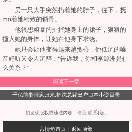
另一只大手突然掐着她的脖子，往下，抚
mo着她精致的锁骨。
他很想粗暴的扯掉她身上的裙子，狠狠的
撞入她的身体，让她在他身下求饶。
她只会让他变得越来越贪心，他低沉的嗓
音好听又令人沉醉：“告诉我，你和季源洲是什
么关系？”
阅读下一章
千亿前妻带崽归来,把沈总踢出户口本小说目录
如发现版权或违法内容，请您
联系我们
言情兔首页
返回顶部
|