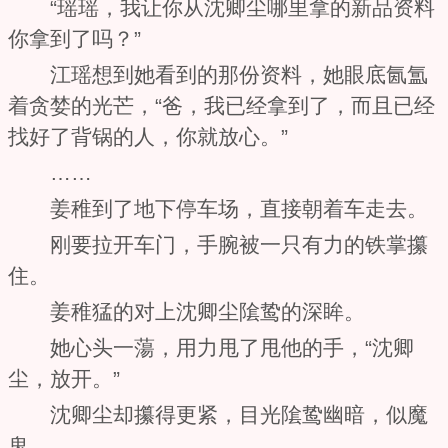
“瑶瑶，我让你从沈卿尘哪里拿的新品资料
你拿到了吗？”
江瑶想到她看到的那份资料，她眼底氤氲
着贪婪的光芒，“爸，我已经拿到了，而且已经
找好了背锅的人，你就放心。”
……
姜稚到了地下停车场，直接朝着车走去。
刚要拉开车门，手腕被一只有力的铁掌攥
住。
姜稚猛的对上沈卿尘隂鸷的深眸。
她心头一蕩，用力甩了甩他的手，“沈卿
尘，放开。”
沈卿尘却攥得更紧，目光隂鸷幽暗，似魔
鬼。