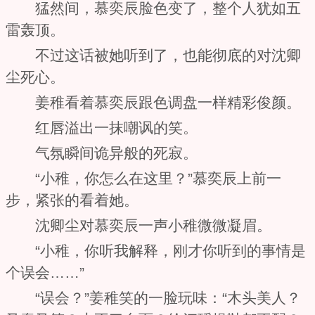
猛然间，慕奕辰脸色变了，整个人犹如五
雷轰顶。
不过这话被她听到了，也能彻底的对沈卿
尘死心。
姜稚看着慕奕辰跟色调盘一样精彩俊颜。
红唇溢出一抹嘲讽的笑。
气氛瞬间诡异般的死寂。
“小稚，你怎么在这里？”慕奕辰上前一
步，紧张的看着她。
沈卿尘对慕奕辰一声小稚微微凝眉。
“小稚，你听我解释，刚才你听到的事情是
个误会……”
“误会？”姜稚笑的一脸玩味：“木头美人？