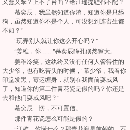
又蠢又笨？上不了台面？给江瑶提鞋都不配？
慕奕辰，我虽然知道你渣，知道你是只舔
狗，虽然知道你不是个人，可没想到连畜生都
不如？”
“玩弄别人就让你这么开心吗？”
“姜稚，你……”慕奕辰瞳孔倏然瞪大。
姜稚冷笑，这纨绔又没有任何人管得住的
大少爷，也有吃苦头的时候，“慕少爷，我看你
印堂发黑，霉运缠身，就别在我面前耍威风
了，知道你的第二件青花瓷是假的吗？你还是
去和他们耍威风吧？”
慕奕辰一愣，不可置信。
那件青花瓷怎么可能是假的？
“江稚，你懂什么？那青花瓷是前朝的，不