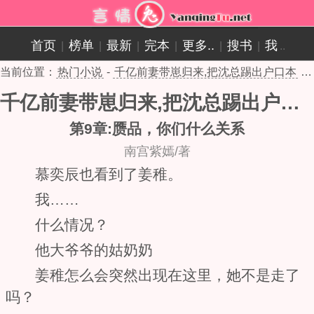
首页
榜单
最新
完本
更多..
搜书
我
|
|
|
|
|
|
..
当前位置：
热门小说
-
千亿前妻带崽归来,把沈总踢出户口本
- 第9章
千亿前妻带崽归来,把沈总踢出户口本
第9章:赝品，你们什么关系
南宫紫嫣/著
慕奕辰也看到了姜稚。
我……
什么情况？
他大爷爷的姑奶奶
姜稚怎么会突然出现在这里，她不是走了
吗？