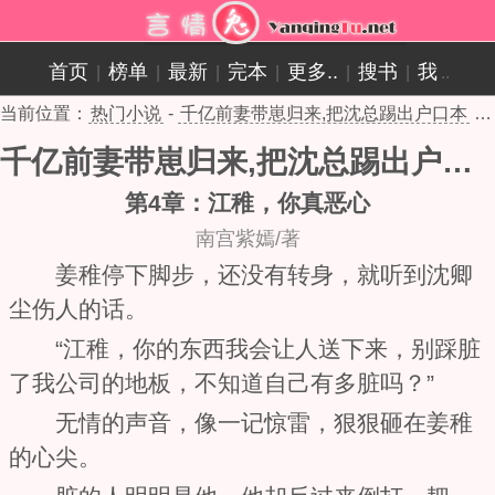
首页
榜单
最新
完本
更多..
搜书
我
|
|
|
|
|
|
..
当前位置：
热门小说
-
千亿前妻带崽归来,把沈总踢出户口本
- 第4章
千亿前妻带崽归来,把沈总踢出户口本
第4章：江稚，你真恶心
南宫紫嫣/著
姜稚停下脚步，还没有转身，就听到沈卿
尘伤人的话。
“江稚，你的东西我会让人送下来，别踩脏
了我公司的地板，不知道自己有多脏吗？”
无情的声音，像一记惊雷，狠狠砸在姜稚
的心尖。