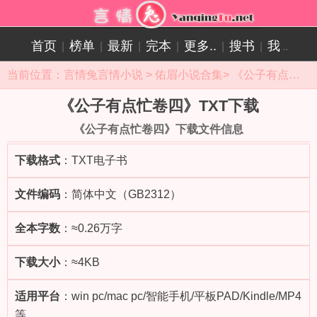
首页
榜单
最新
完本
更多..
搜书
我
|
|
|
|
|
|
..
当前位置：
言情兔言情小说
>
佑眉小说合集
>
《公子有点忙卷四》小说目录
《公子有点忙卷四》TXT下载
《公子有点忙卷四》下载文件信息
下载格式
：TXT电子书
文件编码
：简体中文（GB2312）
全本字数
：≈0.26万字
下载大小
：≈4KB
适用平台
：win pc/mac pc/智能手机/平板PAD/Kindle/MP4
等