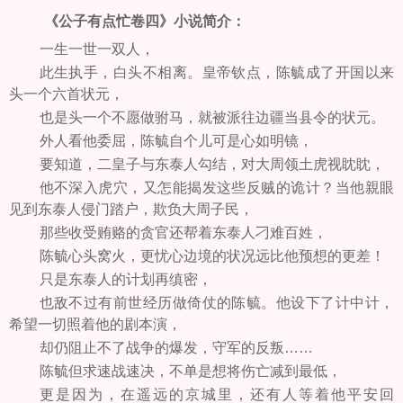
《公子有点忙卷四》小说简介：
一生一世一双人，
此生执手，白头不相离。皇帝钦点，陈毓成了开国以来
头一个六首状元，
也是头一个不愿做驸马，就被派往边疆当县令的状元。
外人看他委屈，陈毓自个儿可是心如明镜，
要知道，二皇子与东泰人勾结，对大周领土虎视眈眈，
他不深入虎穴，又怎能揭发这些反贼的诡计？当他親眼
见到东泰人侵门踏户，欺负大周子民，
那些收受贿赂的贪官还帮着东泰人刁难百姓，
陈毓心头窝火，更忧心边境的状况远比他预想的更差！
只是东泰人的计划再缜密，
也敌不过有前世经历做倚仗的陈毓。他设下了计中计，
希望一切照着他的剧本演，
却仍阻止不了战争的爆发，守军的反叛……
陈毓但求速战速决，不单是想将伤亡减到最低，
更是因为，在遥远的京城里，还有人等着他平安回