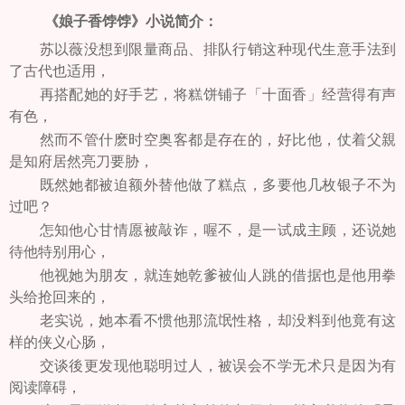
《娘子香饽饽》小说简介：
苏以薇没想到限量商品、排队行销这种现代生意手法到
了古代也适用，
再搭配她的好手艺，将糕饼铺子「十面香」经营得有声
有色，
然而不管什麽时空奥客都是存在的，好比他，仗着父親
是知府居然亮刀要胁，
既然她都被迫额外替他做了糕点，多要他几枚银子不为
过吧？
怎知他心甘情愿被敲诈，喔不，是一试成主顾，还说她
待他特别用心，
他视她为朋友，就连她乾爹被仙人跳的借据也是他用拳
头给抢回来的，
老实说，她本看不惯他那流氓性格，却没料到他竟有这
样的侠义心肠，
交谈後更发现他聪明过人，被误会不学无术只是因为有
阅读障碍，