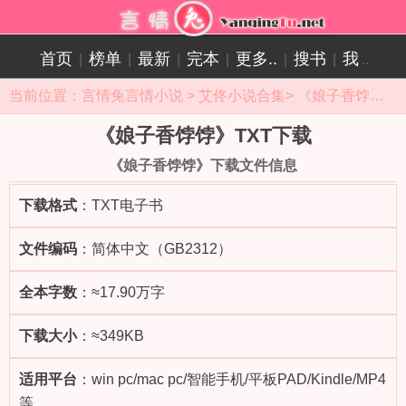
首页
榜单
最新
完本
更多..
搜书
我
|
|
|
|
|
|
..
当前位置：
言情兔言情小说
>
艾佟小说合集
>
《娘子香饽饽》小说目录
《娘子香饽饽》TXT下载
《娘子香饽饽》下载文件信息
下载格式
：TXT电子书
文件编码
：简体中文（GB2312）
全本字数
：≈17.90万字
下载大小
：≈349KB
适用平台
：win pc/mac pc/智能手机/平板PAD/Kindle/MP4
等