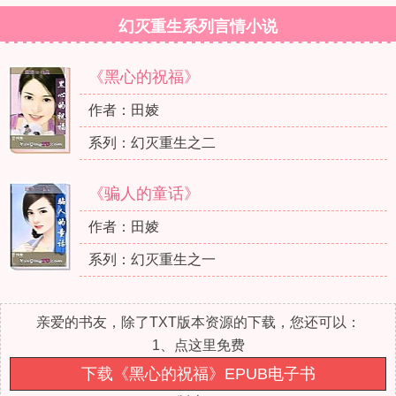
幻灭重生系列言情小说
《黑心的祝福》
作者：田婈
系列：幻灭重生之二
《骗人的童话》
作者：田婈
系列：幻灭重生之一
亲爱的书友，除了TXT版本资源的下载，您还可以：
1、点这里免费
下载《黑心的祝福》EPUB电子书