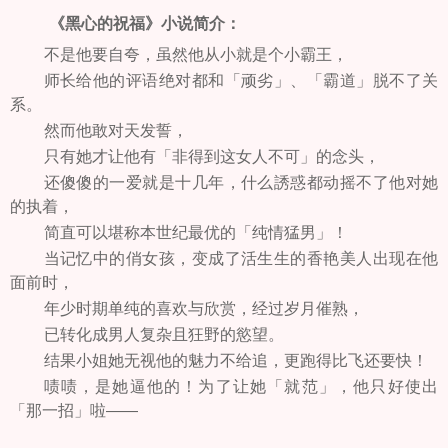
《黑心的祝福》小说简介：
不是他要自夸，虽然他从小就是个小霸王，
师长给他的评语绝对都和「顽劣」、「霸道」脱不了关
系。
然而他敢对天发誓，
只有她才让他有「非得到这女人不可」的念头，
还傻傻的一爱就是十几年，什么誘惑都动摇不了他对她
的执着，
简直可以堪称本世纪最优的「纯情猛男」！
当记忆中的俏女孩，变成了活生生的香艳美人出现在他
面前时，
年少时期单纯的喜欢与欣赏，经过岁月催熟，
已转化成男人复杂且狂野的慾望。
结果小姐她无视他的魅力不给追，更跑得比飞还要快！
啧啧，是她逼他的！为了让她「就范」，他只好使出
「那一招」啦——