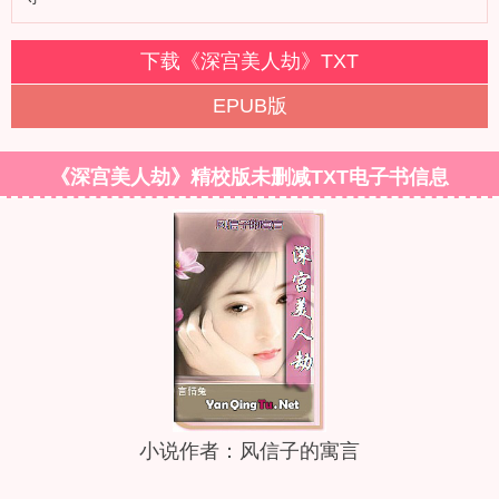
下载《深宫美人劫》TXT
EPUB版
《深宫美人劫》精校版未删减TXT电子书信息
小说作者：风信子的寓言