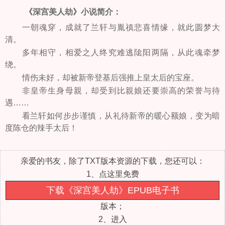
《深宫美人劫》小说简介：
一朝魂穿，成就了兰轩与胤禛悲喜情缘，就此圆梦大
清。
多年相守，相爱之人终究难逃隂阳两隔，从此魂牵梦
绕。
情伤未好，却被新帝登基后强推上皇太后的宝座。
非皇帝生身母親，却受到比親娘还要崇高的荣誉与待
遇……
看兰轩如何步步谨慎，从礼待新帝的暖心额娘，变为暗
度陈仓的辣手太后！
亲爱的书友，除了TXT版本资源的下载，您还可以：
1、点这里免费
下载《深宫美人劫》EPUB电子书
版本；
2、进入