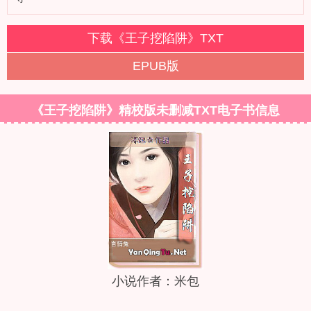
下载《王子挖陷阱》TXT
EPUB版
《王子挖陷阱》精校版未删减TXT电子书信息
小说作者：米包