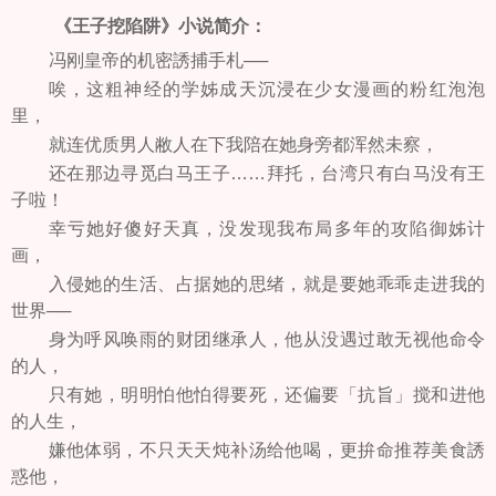
《王子挖陷阱》小说简介：
冯刚皇帝的机密誘捕手札──
唉，这粗神经的学姊成天沉浸在少女漫画的粉红泡泡
里，
就连优质男人敝人在下我陪在她身旁都浑然未察，
还在那边寻觅白马王子……拜托，台湾只有白马没有王
子啦！
幸亏她好傻好天真，没发现我布局多年的攻陷御姊计
画，
入侵她的生活、占据她的思绪，就是要她乖乖走进我的
世界──
身为呼风唤雨的财团继承人，他从没遇过敢无视他命令
的人，
只有她，明明怕他怕得要死，还偏要「抗旨」搅和进他
的人生，
嫌他体弱，不只天天炖补汤给他喝，更拚命推荐美食誘
惑他，