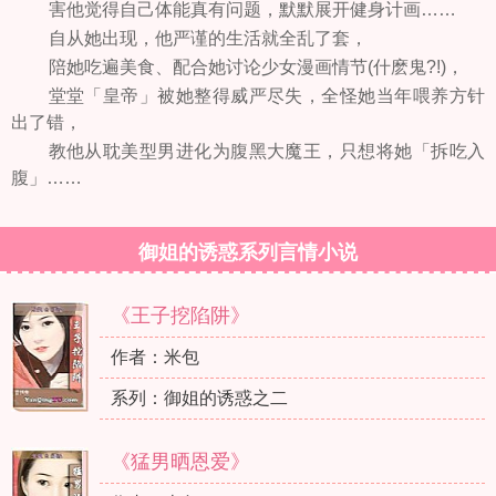
害他觉得自己体能真有问题，默默展开健身计画……
自从她出现，他严谨的生活就全乱了套，
陪她吃遍美食、配合她讨论少女漫画情节(什麽鬼?!)，
堂堂「皇帝」被她整得威严尽失，全怪她当年喂养方针
出了错，
教他从耽美型男进化为腹黑大魔王，只想将她「拆吃入
腹」……
御姐的诱惑系列言情小说
《王子挖陷阱》
作者：米包
系列：御姐的诱惑之二
《猛男晒恩爱》