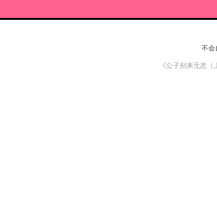
不会
《公子别来无恙（