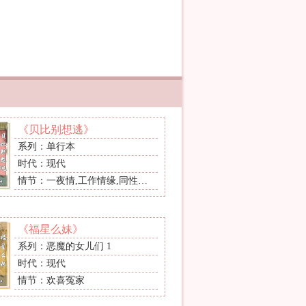
《贝比别想逃》
系列：单行本
时代：现代
情节：一夜情,工作情缘,同性爱慕
《福星么妹》
系列：恶魔的女儿们 1
时代：现代
情节：欢喜冤家