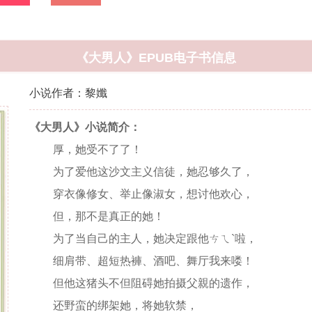
《大男人》EPUB电子书信息
小说作者：黎孅
《大男人》小说简介：
厚，她受不了了！
为了爱他这沙文主义信徒，她忍够久了，
穿衣像修女、举止像淑女，想讨他欢心，
但，那不是真正的她！
为了当自己的主人，她决定跟他ㄘㄟˋ啦，
细肩带、超短热褲、酒吧、舞厅我来喽！
但他这猪头不但阻碍她拍摄父親的遗作，
还野蛮的绑架她，将她软禁，