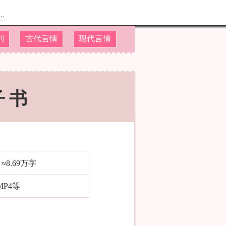
.
列
古代言情
现代言情
子书
≈8.69万字
/MP4等