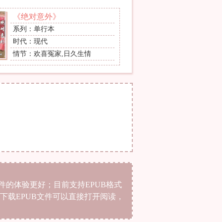
《绝对意外》
系列：单行本
时代：现代
情节：欢喜冤家,日久生情
件的体验更好；目前支持EPUB格式
手机下载EPUB文件可以直接打开阅读，