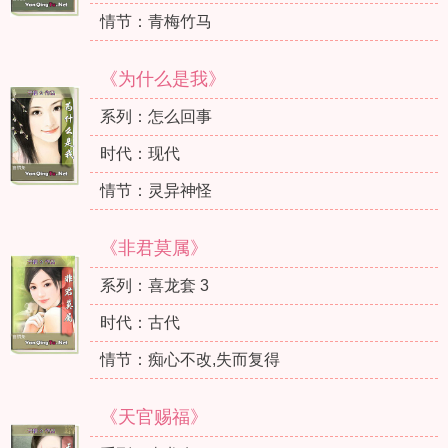
情节：青梅竹马
《为什么是我》
系列：怎么回事
时代：现代
情节：灵异神怪
《非君莫属》
系列：喜龙套 3
时代：古代
情节：痴心不改,失而复得
《天官赐福》