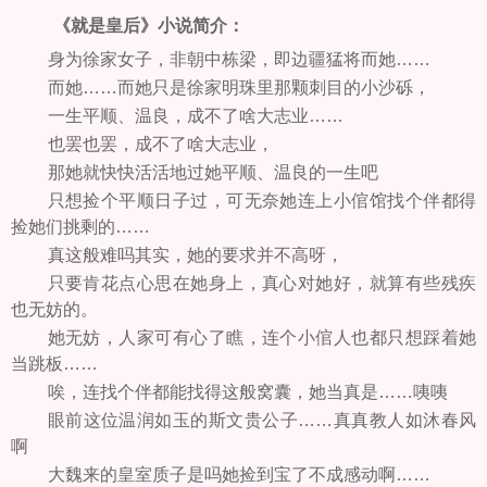
《就是皇后》小说简介：
身为徐家女子，非朝中栋梁，即边疆猛将而她……
而她……而她只是徐家明珠里那颗刺目的小沙砾，
一生平顺、温良，成不了啥大志业……
也罢也罢，成不了啥大志业，
那她就快快活活地过她平顺、温良的一生吧
只想捡个平顺日子过，可无奈她连上小倌馆找个伴都得
捡她们挑剩的……
真这般难吗其实，她的要求并不高呀，
只要肯花点心思在她身上，真心对她好，就算有些残疾
也无妨的。
她无妨，人家可有心了瞧，连个小倌人也都只想踩着她
当跳板……
唉，连找个伴都能找得这般窝囊，她当真是……咦咦
眼前这位温润如玉的斯文贵公子……真真教人如沐春风
啊
大魏来的皇室质子是吗她捡到宝了不成感动啊……