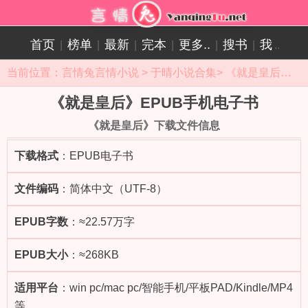
首页
榜单
最新
完本
更多..
搜书
我
|
|
|
|
|
|
..
当前位置：
言情兔言情小说
>
于晴小说合集
>
《就是皇后》小说目录
《就是皇后》EPUB手机电子书
《就是皇后》下载文件信息
下载格式
：EPUB电子书
文件编码
：简体中文（UTF-8）
EPUB字数
：≈22.57万字
EPUB大小
：≈268KB
适用平台
：win pc/mac pc/智能手机/平板PAD/Kindle/MP4
等