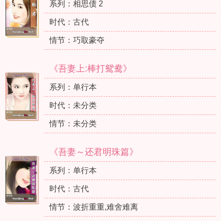
系列：相思债 2
时代：古代
情节：巧取豪夺
《吾妻上:棒打鸳鸯》
系列：单行本
时代：未分类
情节：未分类
《吾妻～还君明珠篇》
系列：单行本
时代：古代
情节：波折重重,难舍难离