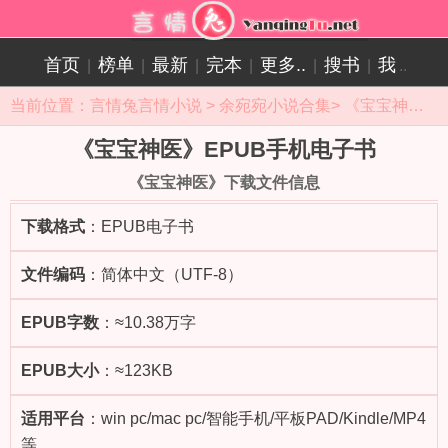
首页
榜单
最新
完本
更多..
搜书
我
|
|
|
|
|
|
..
当前位置：
言情兔言情小说
>
余宛宛小说合集
>
《宝宝神医》小说目录
《宝宝神医》EPUB手机电子书
《宝宝神医》下载文件信息
下载格式
：EPUB电子书
文件编码
：简体中文（UTF-8）
EPUB字数
：≈10.38万字
EPUB大小
：≈123KB
适用平台
：win pc/mac pc/智能手机/平板PAD/Kindle/MP4
等