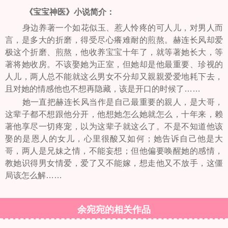
《宝宝神医》小说简介：
身边养著一个如花似玉、惹人怜疼的可人儿，对男人而
言，是多大的折磨，得受尽心癢难耐的煎熬。赫连长风却爱
极这个折磨、煎熬，他收养宝宝十年了，就等著她长大，等
著将她收房。不该娶她为正室，但她却是他最重要、珍视的
人儿，两人总不能就这么男女不分却又親親爱爱地耗下去，
且对她的情感他也不想再隐藏，该是开口的时候了……
她一直把赫连长风当作是自己最重要的親人，是大哥，
这辈子都不想跟他分开，他想她怎么她就怎么，十年来，赖
著他享尽一切疼宠，以为这辈子就这么了。不是不知道他该
娶的是恩人的女儿，心里很酸又如何；她告诉自己他是大
哥，两人是兄妹之情，不能妄想；但他偏要唤醒她的感情，
教她识得男女情爱，爱了又不能嫁，想走他又不放手，这僵
局该怎么解……
余宛宛的相关作品