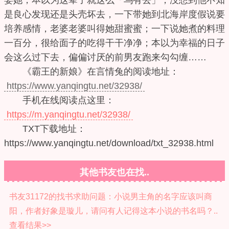
娶她，本以为这辈子就这么「乌有去」，没想到他不知
是良心发现还是头壳坏去，一下带她到北海岸度假说要
培养感情，老婆老婆叫得她甜蜜蜜；一下说她煮的料理
一百分，很给面子的吃得干干净净；本以为幸福的日子
会这么过下去，偏偏讨厌的前男友跑来勾勾缠……
《霸王的新娘》在言情兔的阅读地址：
https://www.yanqingtu.net/32938/
手机在线阅读点这里：
https://m.yanqingtu.net/32938/
TXT下载地址：
https://www.yanqingtu.net/download/txt_32938.html
其他书友也在找..
书友31172的找书求助问题：小说男主角的名字应该叫商
阳，作者好象是璇儿，请问有人记得这本小说的书名吗？..
查看结果>>