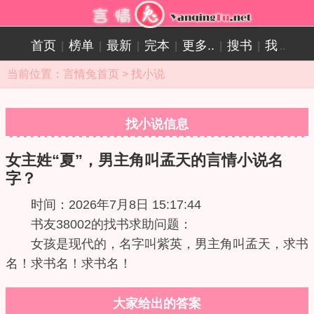
首页
榜单
最新
完本
更多..
搜书
我
|
|
|
|
|
|
..
当前位置：
言情兔首页
>
找小说
找小说信息
女主姓“夏”，男主角叫孟天的言情小说名
字？
时间：2026年7月8日 15:17:44
书友38002的找书求助问题：
女孩是现代的，名字叫紫英，男主角叫孟天，求书
名！求书名！求书名！
大家给出的答案