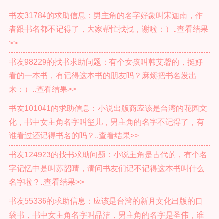
书友31784的求助信息：男主角的名字好象叫宋迦南，作
者跟书名都不记得了，大家帮忙找找，谢啦：）..查看结果
>>
书友98229的找书求助问题：有个女孩叫韩艾馨的，挺好
看的一本书，有记得这本书的朋友吗？麻烦把书名发出
来：）..查看结果>>
书友101041的求助信息：小说出版商应该是台湾的花园文
化，书中女主角名字叫玺儿，男主角的名字不记得了，有
谁看过还记得书名的吗？..查看结果>>
书友124923的找书求助问题：小说主角是古代的，有个名
字记忆中是叫苏韶晴，请问书友们记不记得这本书叫什么
名字啦？..查看结果>>
书友55336的求助信息：应该是台湾的新月文化出版的口
袋书，书中女主角名字叫品洁，男主角的名字是圣伟，谁