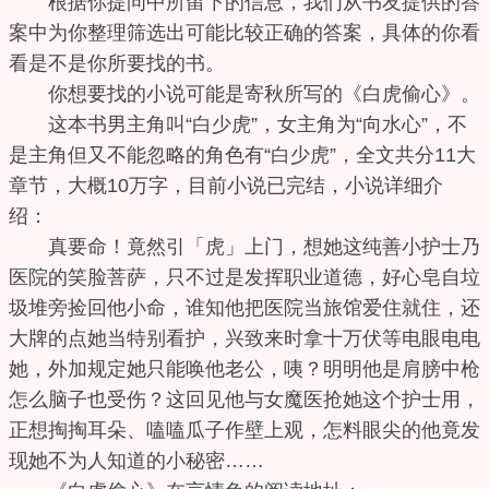
根据你提问中所留下的信息，我们从书友提供的答
案中为你整理筛选出可能比较正确的答案，具体的你看
看是不是你所要找的书。
你想要找的小说可能是寄秋所写的《白虎偷心》。
这本书男主角叫“白少虎”，女主角为“向水心”，不
是主角但又不能忽略的角色有“白少虎”，全文共分11大
章节，大概10万字，目前小说已完结，小说详细介
绍：
真要命！竟然引「虎」上门，想她这纯善小护士乃
医院的笑脸菩萨，只不过是发挥职业道德，好心皂自垃
圾堆旁捡回他小命，谁知他把医院当旅馆爱住就住，还
大牌的点她当特别看护，兴致来时拿十万伏等电眼电电
她，外加规定她只能唤他老公，咦？明明他是肩膀中枪
怎么脑子也受伤？这回见他与女魔医抢她这个护士用，
正想掏掏耳朵、嗑嗑瓜子作壁上观，怎料眼尖的他竟发
现她不为人知道的小秘密……