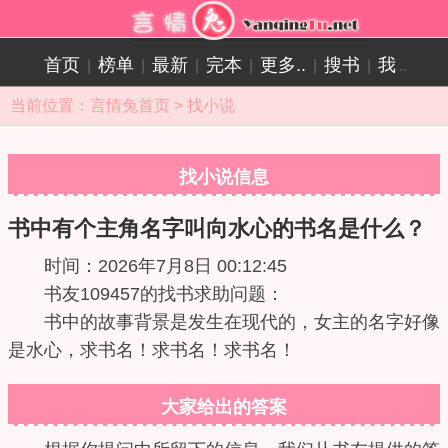
首页
榜单
最新
完本
更多..
搜书
我
|
|
|
|
|
|
..
当前位置：
言情兔首页
>
找小说
找小说信息
书中有个主角名字叫向水心的书名是什么？
时间：2026年7月8日 00:12:45
书友109457的找书求助问题：
书中的故事背景是发生在现代的，女主的名字好像
是水心，求书名！求书名！求书名！
大家给出的答案