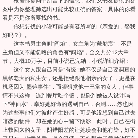
根据你提问中所留下的信息，我们从书友提供的答
案中为你整理筛选出可能比较正确的答案，具体的你看
看是不是你所要找的书。
你想要找的小说可能是有容所写的《亲爱的，娶我
好吗？》。
这本书男主角叫“阎焰”，女主角为“戴舫宸”，不是
主角但又不能忽略的角色有“阎焰”，全文共分12大章
节，大概10万字，目前小说已完结，小说详细介绍：
这个女人跟自己真是“有缘”!她不仅是自己要调查的
黑帮老大的私生女，还是拒绝跟他相亲的女子，更是在
机场因为“墨镜事件”，而狠狠赏他一巴掌的女人，但事
情不只这样，连到餐厅吃个饭，也碰到她被人设计喝
下“神仙水”，幸好她好命的遇到自己，否则……然也因
为这些事他们对彼此产生好感，可是他没想到自己过去
暗恋的物件，却在她的心中留下阴影，此时，自己在街
上救回来的女子，阴错阳差的让她误会和他有染，好不