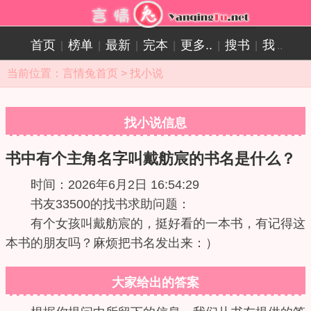
首页
榜单
最新
完本
更多..
搜书
我
|
|
|
|
|
|
..
当前位置：
言情兔首页
>
找小说
找小说信息
书中有个主角名字叫戴舫宸的书名是什么？
时间：2026年6月2日 16:54:29
书友33500的找书求助问题：
有个女孩叫戴舫宸的，挺好看的一本书，有记得这
本书的朋友吗？麻烦把书名发出来：）
大家给出的答案