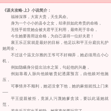
《谋夫攻略·上》小说简介：
福禄深厚，大富大贵，天生凤命。
身为一个小小的县令之女，却承担如此奇贵的命格，
无怪乎前世她会被夫君平王利用，最终死于非命，
今生她要善用这命格，为自己谋得一位好夫君！
襄王乐正宸就是最好的目标，他足以和平王分庭抗礼护
她周全，
不过这个温文尔雅的王爷可不好糊弄，她必须用点小心
机，
例如隐瞒身分提出治水之策，勾起他的兴趣，
例如靠着人脉向他娘敏贵妃透露预言，由他娘对他施
压，
可事情并不顺利，她还没拿下他，她的麻烦就找上门来
──
平王提親被拒，竟派人污蔑她爹贪渎，要以此逼她就
范，
若非乐正宸出手相助，她家真的要玩完了，