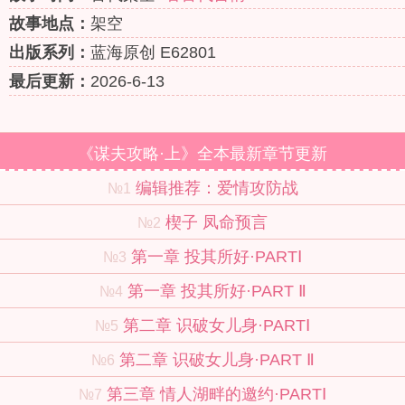
故事地点：
架空
出版系列：
蓝海原创 E62801
最后更新：
2026-6-13
《谋夫攻略·上》全本最新章节更新
编辑推荐：爱情攻防战
№1
楔子 凤命预言
№2
第一章 投其所好·PARTⅠ
№3
第一章 投其所好·PART Ⅱ
№4
第二章 识破女儿身·PARTⅠ
№5
第二章 识破女儿身·PART Ⅱ
№6
第三章 情人湖畔的邀约·PARTⅠ
№7