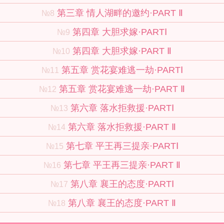
第三章 情人湖畔的邀约·PART Ⅱ
№8
第四章 大胆求嫁·PARTⅠ
№9
第四章 大胆求嫁·PART Ⅱ
№10
第五章 赏花宴难逃一劫·PARTⅠ
№11
第五章 赏花宴难逃一劫·PART Ⅱ
№12
第六章 落水拒救援·PARTⅠ
№13
第六章 落水拒救援·PART Ⅱ
№14
第七章 平王再三提亲·PARTⅠ
№15
第七章 平王再三提亲·PART Ⅱ
№16
第八章 襄王的态度·PARTⅠ
№17
第八章 襄王的态度·PART Ⅱ
№18