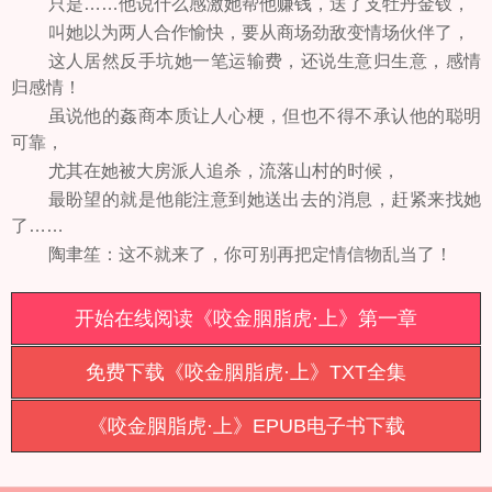
只是……他说什么感激她帮他赚钱，送了支牡丹金钗，
叫她以为两人合作愉快，要从商场劲敌变情场伙伴了，
这人居然反手坑她一笔运输费，还说生意归生意，感情
归感情！
虽说他的姦商本质让人心梗，但也不得不承认他的聪明
可靠，
尤其在她被大房派人追杀，流落山村的时候，
最盼望的就是他能注意到她送出去的消息，赶紧来找她
了……
陶聿笙：这不就来了，你可别再把定情信物乱当了！
开始在线阅读《咬金胭脂虎·上》第一章
免费下载《咬金胭脂虎·上》TXT全集
《咬金胭脂虎·上》EPUB电子书下载