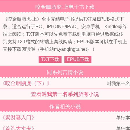
咬金胭脂虎·上电子书下载
《咬金胭脂虎·上》全本完结电子书提供TXT及EPUB格式下
载，适合运行于PC、IPHONE/IPAD、安卓手机、Kindle等终
端上阅读；TXT版本可以先免费下载到电脑再通过数据线传
到支持TXT格式的终端上离线阅读；EPUB版本可以在手机上
直接下载阅读喔（手机站m.yanqingtu.net）！
TXT下载
EPUB下载
同系列言情小说
《咬金胭脂虎（下）》
叫我第一名
查看
叫我第一名系列
所有小说
作者相关小说
《聚财妻入门》
单行本
《首选大丈夫》
单行本