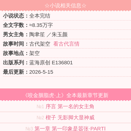
☆小说相关信息☆
小说状态：
全本完结
全文字数：
≈8.35万字
男女主角：
陶聿笙 ／朱玉颜
故事时间：
古代架空
看古代言情
故事地点：
架空
出版系列：
蓝海原创 E136801
最后更新：
2026-5-15
《咬金胭脂虎·上》全本最新章节更新
序言 第一名的女主角
№1
楔子 无影脚大显神威
№2
第一章 第一印象是嚣张·PARTⅠ
№3