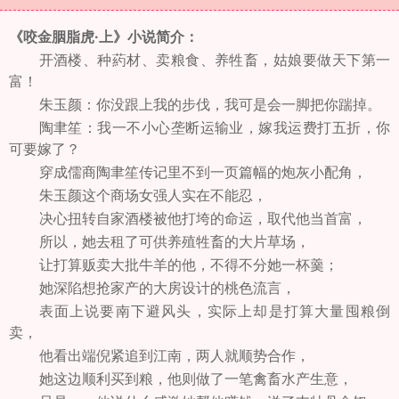
《咬金胭脂虎·上》小说简介：
开酒楼、种葯材、卖粮食、养牲畜，姑娘要做天下第一
富！
朱玉颜：你没跟上我的步伐，我可是会一脚把你踹掉。
陶聿笙：我一不小心垄断运输业，嫁我运费打五折，你
可要嫁了？
穿成儒商陶聿笙传记里不到一页篇幅的炮灰小配角，
朱玉颜这个商场女强人实在不能忍，
决心扭转自家酒楼被他打垮的命运，取代他当首富，
所以，她去租了可供养殖牲畜的大片草场，
让打算贩卖大批牛羊的他，不得不分她一杯羹；
她深陷想抢家产的大房设计的桃色流言，
表面上说要南下避风头，实际上却是打算大量囤粮倒
卖，
他看出端倪紧追到江南，两人就顺势合作，
她这边顺利买到粮，他则做了一笔禽畜水产生意，