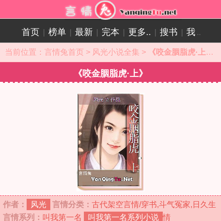
首页
榜单
最新
完本
更多..
搜书
我
|
|
|
|
|
|
..
当前位置：
言情兔首页
>
风光小说全集
>
《咬金胭脂虎·上》小说目录
《咬金胭脂虎·上》
作者：
风光
言情分类：
古代架空言情/穿书,斗气冤家,日久生
言情系列：
叫我第一名
叫我第一名系列小说
情