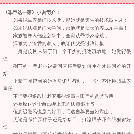
《罪臣这一家》小说简介：
如果说掌家是门技术活，那她就是天生的技术型人才；
如果说纨褲是门大学问，那他就是后天的养成系学霸！
家族被卷入储位之争中，全家获罪抄家流放，
温雅为了深爱的家人，咬牙代父受过滚钉板，
一身是伤换来男丁们一个不少的抵达流放地，她觉得很
值！
剩下的一票老小被遣回原籍后要如何生存才是困难的开
始，
上辈子是记者的她有见识与行动力，当仁不让挑起掌家
重任，
不但要狠狠教训老家那些想霸占田产的贪婪族親，
还要应付这个自己缠上来的纨褲郡王爷，
但尉迟傲风也是真好用，毛遂自荐要当她靠山，
无论是帮忙买种子还是给暗卫，打流氓或吓白眼狼都好
使，