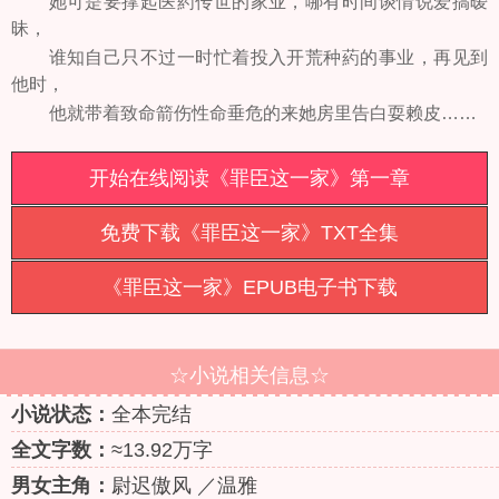
她可是要撑起医葯传世的家业，哪有时间谈情说爱搞暧
昧，
谁知自己只不过一时忙着投入开荒种葯的事业，再见到
他时，
他就带着致命箭伤性命垂危的来她房里告白耍赖皮……
开始在线阅读《罪臣这一家》第一章
免费下载《罪臣这一家》TXT全集
《罪臣这一家》EPUB电子书下载
☆小说相关信息☆
小说状态：
全本完结
全文字数：
≈13.92万字
男女主角：
尉迟傲风 ／温雅