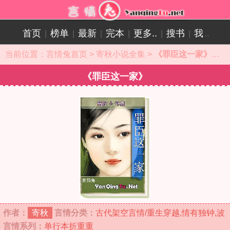
首页
榜单
最新
完本
更多..
搜书
我
|
|
|
|
|
|
..
当前位置：
言情兔首页
>
寄秋小说全集
>
《罪臣这一家》小说目录
《罪臣这一家》
作者：
寄秋
言情分类：
古代架空言情/重生穿越,情有独钟,波
言情系列：
单行本
折重重