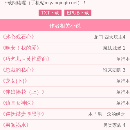
下载阅读喔（手机站m.yanqingtu.net）！
TXT下载
EPUB下载
作者相关小说
《冰心戏石心》
龙门 四大坛主4
《晚安！我的爱》
魔法城堡 1
《巧乞儿～黄袍霸商》
单行本
《总裁的私心》
谁来团圆 3
《龙女(下)》
单行本
《伴娘捧花（上）》
单行本
《镇国女神医》
单行本
《巡抚谋妻厚黑学》
一本「男」念的经之一
《男颜祸水》
另类家族 4