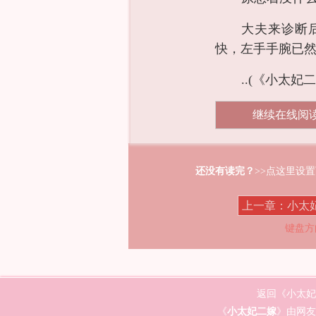
大夫来诊断
快，左手手腕已
..(《小太妃
继续在线阅
还没有读完？
>>点这里设
上一章：小太
键盘方
返回《小太妃
《
小太妃二嫁
》由网友