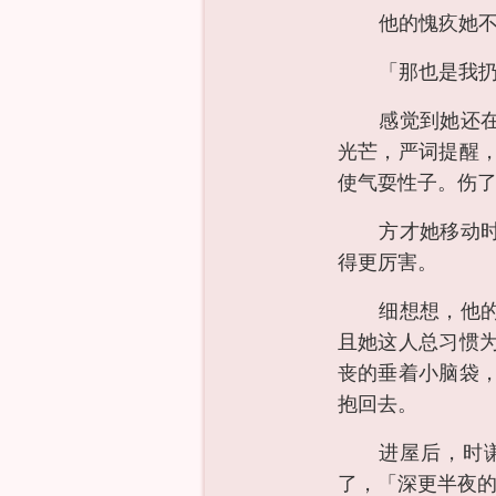
他的愧疚她
「那也是我
感觉到她还
光芒，严词提醒
使气耍性子。伤
方才她移动
得更厉害。
细想想，他
且她这人总习惯
丧的垂着小脑袋
抱回去。
进屋后，时
了，「深更半夜