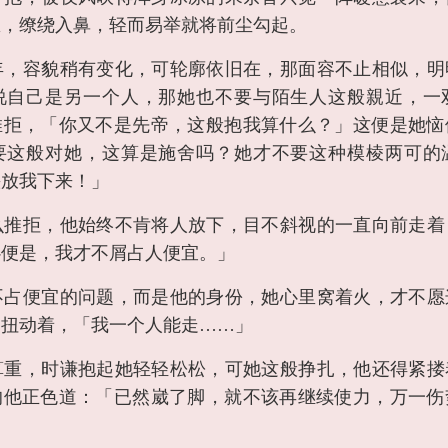
息，缭绕入鼻，轻而易举就将前尘勾起。
年，容貌稍有变化，可轮廓依旧在，那面容不止相似，明
说自己是另一个人，那她也不要与陌生人这般親近，一
推拒，「你又不是先帝，这般抱我算什么？」这便是她恼
要这般对她，这算是施舍吗？她才不要这种模棱两可的
快放我下来！」
么推拒，他始终不肯将人放下，目不斜视的一直向前走着
心便是，我才不屑占人便宜。」
不占便宜的问题，而是他的身份，她心里窝着火，才不愿
的扭动着，「我一个人能走……」
算重，时谦抱起她轻轻松松，可她这般挣扎，他还得紧搂
的他正色道：「已然崴了脚，就不该再继续使力，万一伤