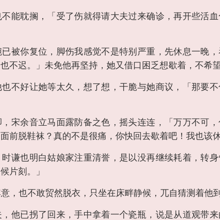
也不能耽搁，「受了伤就得请大夫过来确诊，再开些活血
腕已被你复位，脚伤我感觉不是特别严重，先休息一晚，
夫也不迟。」未免他再坚持，她又借口困乏想歇着，不希
他也不好让她等太久，想了想，干脆与她商议，「那要不
」
脚，宋余音立马面露防备之色，摇头连连，「万万不可，
子面前脱鞋袜？真的不是很痛，你快回去歇着吧！我也该
，时谦也明白姑娘家注重清誉，是以没再继续耗着，转身
稍候片刻。」
其意，也不敢贸然脱衣，只坐在床畔静候，兀自猜测着他
夫，他已拐了回来，手中拿着一个瓷瓶，说是从道观带来