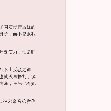
子闪着毋庸置疑的
身子，而不是跟我
归要使力，怕是肿
找不出反驳之词，
也就没再挣扎，懊
拘谨，任凭他将她
却被宋余音给拦住