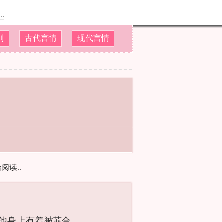
.
列
古代言情
现代言情
读..
他身上有着被苏合