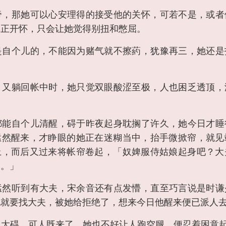
帝，那她可以心安理得的接受他的关怀，可若不是，或者
真正开怀，只会让她觉得别扭和憋屈。
是自个儿的，不能因为赌气就不擦葯，犹豫再三，她还是
，又躺回帐中时，她只觉双眼酸涩至极，人也困乏透顶，
都能自个儿清醒，碍于昨夜起身耽搁了许久，她今日才睡
猛然醒来，才睁眼的她正在迷糊当中，抬手微掀帘，就见
上，而后又过来将帐帘卷起，「奴婢服侍姑娘起身吧？大
了。」
猛然听到有大夫，宋余音还有点发懵，直至巧言说是时谦
他就要找大夫，被她给拒绝了，想来今日他醒来便已派人
么大碍，可人既来了，她也不好让人跑空腿，便忍着困意