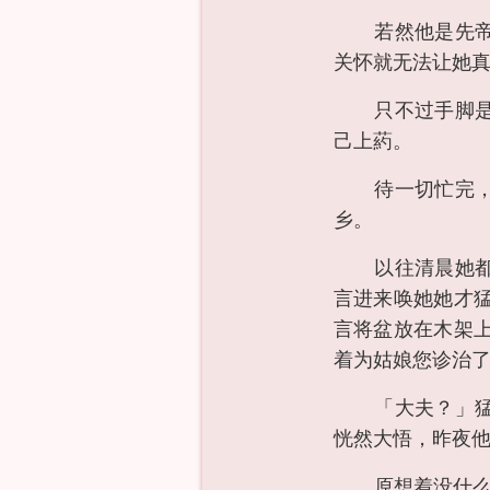
若然他是先
关怀就无法让她
只不过手脚
己上葯。
待一切忙完
乡。
以往清晨她
言进来唤她她才
言将盆放在木架
着为姑娘您诊治
「大夫？」
恍然大悟，昨夜
原想着没什