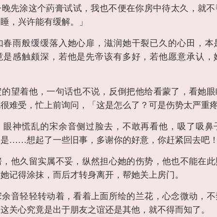
今晚先涂这个葯膏试试，我也不便在你房中待太久，就不
再睡，兴许能有缓解。」
如春雨般缓缓落入她心扉，滋润她干裂已久的心田，本
竟是感触颇深，若他是先帝该有多好，若他愿意承认，
定的望着他，一句话也不说，反倒把他给看蒙了，看她眼
她很难受，忙上前询问，「这是怎么了？可是伤势太严重
，眼神慌乱的宋余音侧过脸去，不敢再看他，吸了吸鼻
只是……想起了一些旧事，多谢你的好意，你赶紧回去吧
房，他久留实属不妥，纵然担心她的伤势，他也不能在此
咐她记得涂抹，而后才转身离开，帮她关上房门。
宋余音轻轻转动着，看着上面所绘的兰花，心念微动，不
可这关心究竟是出于朋友之谊还是其他，就不得而知了。