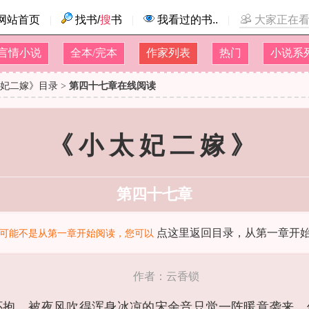
网站首页
|
找书/
搜
书
|
我看过的书..
|
大家正在看.
言情小说
全本/完本
作家列表
热门
小说系
妃二嫁》目录
>
第四十七章在线阅读
《小太妃二嫁》
第四十七章
点这里返回目录，从第一章开始阅
可能不是从第一章开始阅读，您可以
作者：
云香锁
怀抱，被夜风吹得浑身冰凉的宋余音只觉一阵暖意袭来，