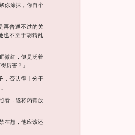
帮你涂抹，你自个
是再普通不过的关
她也不至于胡猜乱
眶微红，似是泛着
疼得厉害？」
子，否认得十分干
！」
照看，遂将葯膏放
禁在想，他应该还