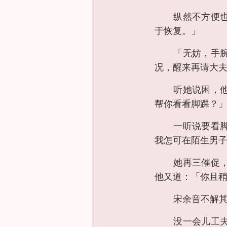
纵然不方便
于恢复。」
「无妨，手
况，醒来再请大
听她说困，
帮你看看脚踝？
一听说要看
我怎可在陌生男
她再三催促
他又道：「你且
宋余音不解
没一会儿工