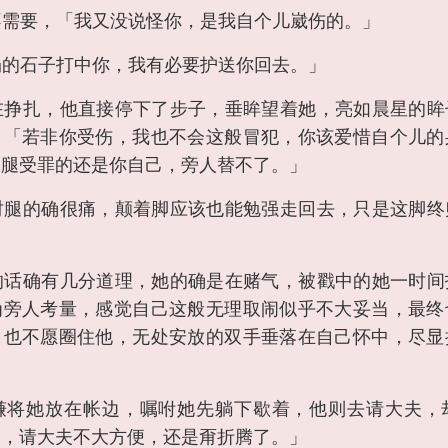
不需要，「我又没说怪你，是我自个儿崴伤的。」
扔的石子打中你，我有必要护送你回去。」
在挣扎，他直接停下了步子，垂眸望着她，亮如晨星的眸
，「若非你受伤，我也不会这般冒犯，你该爱惜自个儿的
了腿受罪的还是你自己，旁人替不了。」
时腿的确很痛，颠着脚应该也能勉强走回去，只是这脚终
的话确有几分道理，她的确是在赌气，被戳中的她一时间
为旁人考量，感觉自己这般无理取闹似乎不大妥当，最终
，也不愿圈住他，无处安放的双手垂落在自己怀中，尽显
谦将她放在帐边，嘱咐她先躺下歇着，他则去请大夫，
的，请大夫不大方便，还是甭折腾了。」