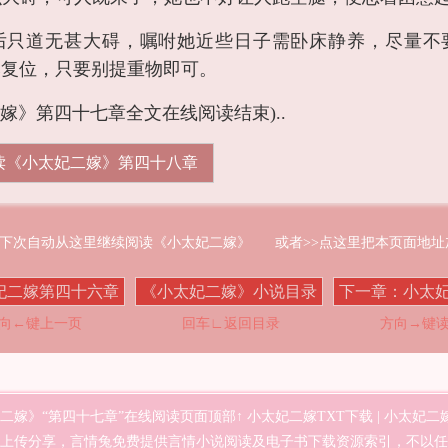
后只道无甚大碍，嘱咐她近些日子需卧床静养，尽量不
然复位，只要别提重物即可。
二嫁》第四十七章全文在线阅读结束)..
读《小太妃二嫁》第四十八章
置下次自动从这里继续阅读《小太妃二嫁》
或者>>点这里把本页面地
妃二嫁第四十六章
《小太妃二嫁》小说目录
下一章：小太
向←键上一页
回车∟返回目录
方向→键
二嫁》“第四十七章”在线阅读页面顶部↑
小太妃二嫁TXT下载
|
小太妃二嫁
上传分享，
言情兔
免费提供言情小说阅读及电子书下载资源索引，不以任