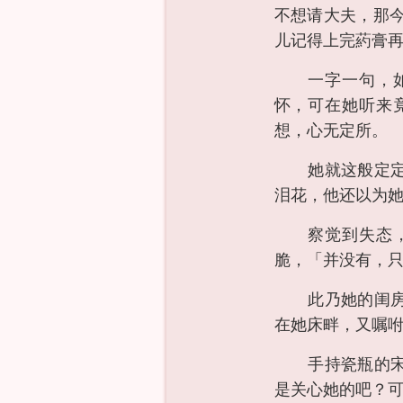
不想请大夫，那
儿记得上完葯膏
一字一句，
怀，可在她听来
想，心无定所。
她就这般定
泪花，他还以为
察觉到失态
脆，「并没有，
此乃她的闺
在她床畔，又嘱
手持瓷瓶的
是关心她的吧？