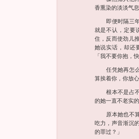
香熏染的淡淡气
即便时隔三
就是不认，定要
住，反而使劲儿
她说实话，却还
「我不要你抱，
任凭她再怎
算挨着你，你放
根本不是占
的她一直不老实
原本她也不
吃力，声音渐沉
的罪过？」