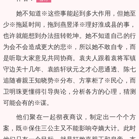
她不知道※这些事能起到多大作用，但她至
少※拖延时间，拖到燕昱泽※理好淮成县的事，
也许就能想到办法扭转乾坤。她不知道自己的行
为会不会造成更大的悲※，所以她不敢自专，而
是听取大家意见共同协商。袁夫人跟着袁将军镇
守边关十几年、袁皓轩状元之才心思通透、陈七
追随睿親王知晓势※分布、方掌柜了※民心，而
卫明珠更懂得引导舆论，分析各方的心理，猜测
可能会有的※谋。
他们聚在一起彻夜商议，制定出一个个方
案，既※保住三公主又不能影响夺嫡大计。此时