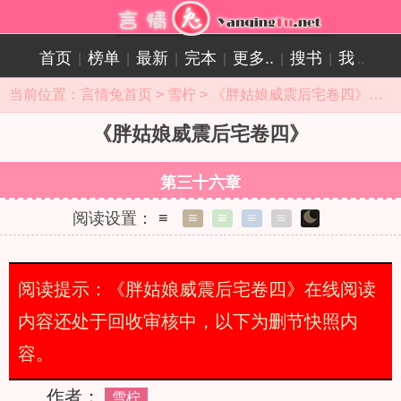
首页
榜单
最新
完本
更多..
搜书
我
|
|
|
|
|
|
..
当前位置：
言情兔首页
>
雪柠
>
《胖姑娘威震后宅卷四》目录
《胖姑娘威震后宅卷四》
第三十六章
阅读设置：
≡
≡
≡
≡
≡
阅读提示：《胖姑娘威震后宅卷四》在线阅读
内容还处于回收审核中，以下为删节快照内
容。
作者：
雪柠