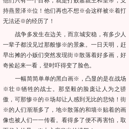
他们只有一个目标，就是打败嘉親王和皇帝，支
持燕昱泽※位！他们再也不想※会这样被※着打
无法还※的经历了！
战争多发生在边关，而京城安稳，有多少人
一辈子都没见过那般惨※的景象。一日天明，赶
早出摊的小贩们突然发现街※散落着好多画，好
奇捡起来一看，登时吓得变了脸色。
一幅简简单单的黑白画※，凸显的是在战场
※壮※牺牲的战士。那坚毅的脸庞让人为之骄
傲，可那惨※的※场却让人感到无比的悲恸！街
※的人们渐渐多了，地※散落的和墙※贴着的画
像也被人们一一传看。看得多了便不再害怕，取