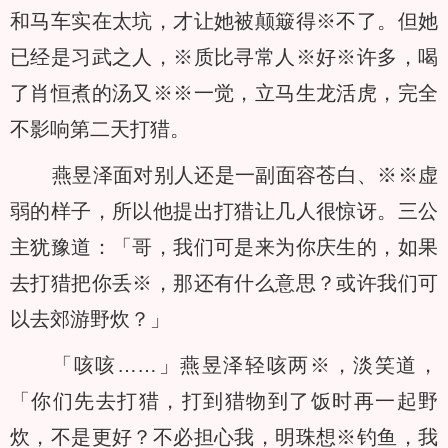
和马车实在太坑，才让她被颠簸得※不了。但她
已经是习武之人，※质比寻常人※好※许多，喝
了肖恒煮的汤又※※一觉，立马生龙活虎，完全
不影响第二天打猎。
燕昱泽面对别人还是一副面容苍白、※※虚
弱的样子，所以他提出打猎让几人很惊讶。三公
主犹豫道：「哥，我们可是来为你庆生的，如果
去打猎把你丢※，那还有什么意思？或许我们可
以去郊游野炊？」
「咳咳……」燕昱泽轻咳两※，淡笑道，
「你们先去打猎，打到猎物到了饭时再一起野
炊，不是更好？不必担心我，明珠想※钓鱼，我