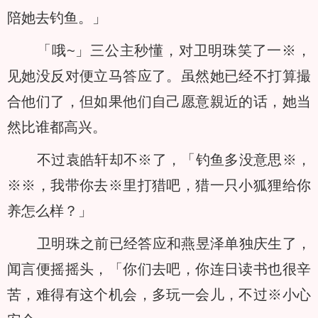
陪她去钓鱼。」
「哦~」三公主秒懂，对卫明珠笑了一※，
见她没反对便立马答应了。虽然她已经不打算撮
合他们了，但如果他们自己愿意親近的话，她当
然比谁都高兴。
不过袁皓轩却不※了，「钓鱼多没意思※，
※※，我带你去※里打猎吧，猎一只小狐狸给你
养怎么样？」
卫明珠之前已经答应和燕昱泽单独庆生了，
闻言便摇摇头，「你们去吧，你连日读书也很辛
苦，难得有这个机会，多玩一会儿，不过※小心