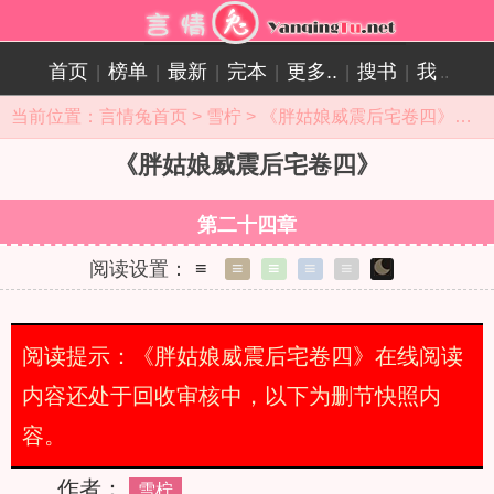
首页
榜单
最新
完本
更多..
搜书
我
|
|
|
|
|
|
..
当前位置：
言情兔首页
>
雪柠
>
《胖姑娘威震后宅卷四》目录
《胖姑娘威震后宅卷四》
第二十四章
阅读设置：
≡
≡
≡
≡
≡
阅读提示：《胖姑娘威震后宅卷四》在线阅读
内容还处于回收审核中，以下为删节快照内
容。
作者：
雪柠