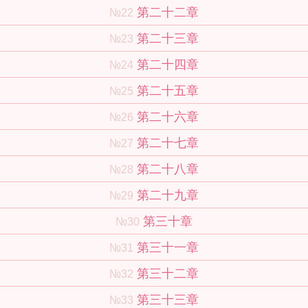
第二十二章
№22
第二十三章
№23
第二十四章
№24
第二十五章
№25
第二十六章
№26
第二十七章
№27
第二十八章
№28
第二十九章
№29
第三十章
№30
第三十一章
№31
第三十二章
№32
第三十三章
№33