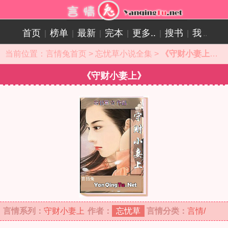
首页
榜单
最新
完本
更多..
搜书
我
|
|
|
|
|
|
..
当前位置：
言情兔首页
>
忘忧草小说全集
>
《守财小妻上》小说目录
《守财小妻上》
言情系列：
守财小妻上
作者：
忘忧草
言情分类：
言情/