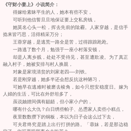
《守财小妻上》小说简介：
得嫁给素昧平生的人，她本有些不安，
可听到他信誓旦旦地保证要上交私房钱，
她莫名心头一松，挥去先前的隂霾。人家穿越，是信手
捻来皆巧思，活得精采万分；
王蓉穿越，是逃荒一路全是苦，过得踉踉跄跄。
一路逃了数个月，勉强于一座小村落安顿，
却是人离乡贱，处处不受待见，甚至遭欺凌。为了真正
融入村子，她被安排与村人换親，
对象是家境清贫的刘家老四──刘铁。
若是刚穿越，她多半还会想反抗这种陋习，
可她早在逃难时被磨去棱角，如今只想安稳度日。嫁为
人婦的生活，可比在外舒坦多了，
虽说妯娌间偶有龃龉，但小家小户的，
哪有什么大仇？白日绣些帕子、怂恿家人卖些小糕点，
夜里数数攒下的铜板，本以为日子会这么过下去，
可夫君终究是踏上出行打拼的路。「蓉妹，若是那边稳