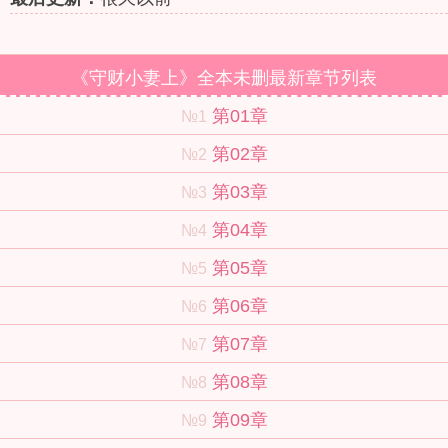
《守财小妻上》全本未删最新章节列表
第01章
№1
第02章
№2
第03章
№3
第04章
№4
第05章
№5
第06章
№6
第07章
№7
第08章
№8
第09章
№9