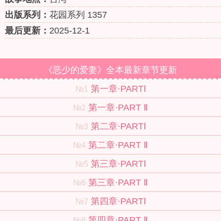
出版系列：
花园系列 1357
最后更新：
2025-12-1
《恶少的爱妻》全本最新章节更新
第一章·PARTⅠ
№1
第一章·PART Ⅱ
№2
第二章·PARTⅠ
№3
第二章·PART Ⅱ
№4
第三章·PARTⅠ
№5
第三章·PART Ⅱ
№6
第四章·PARTⅠ
№7
第四章·PART Ⅱ
№8