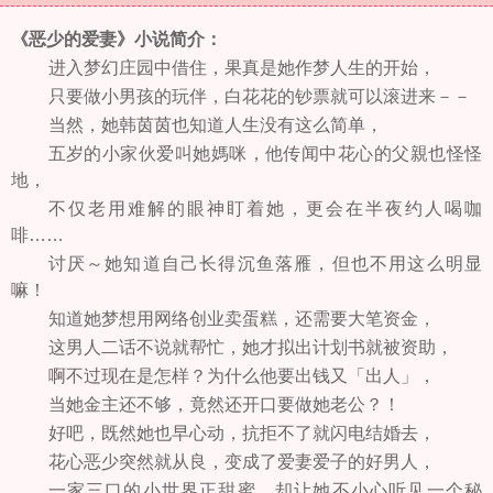
《恶少的爱妻》小说简介：
进入梦幻庄园中借住，果真是她作梦人生的开始，
只要做小男孩的玩伴，白花花的钞票就可以滚进来－－
当然，她韩茵茵也知道人生没有这么简单，
五岁的小家伙爱叫她媽咪，他传闻中花心的父親也怪怪
地，
不仅老用难解的眼神盯着她，更会在半夜约人喝咖
啡……
讨厌～她知道自己长得沉鱼落雁，但也不用这么明显
嘛！
知道她梦想用网络创业卖蛋糕，还需要大笔资金，
这男人二话不说就帮忙，她才拟出计划书就被资助，
啊不过现在是怎样？为什么他要出钱又「出人」，
当她金主还不够，竟然还开口要做她老公？！
好吧，既然她也早心动，抗拒不了就闪电结婚去，
花心恶少突然就从良，变成了爱妻爱子的好男人，
一家三口的小世界正甜蜜，却让她不小心听见一个秘