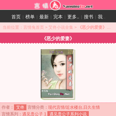
首页
榜单
最新
完本
更多..
搜书
我
|
|
|
|
|
|
..
当前位置：
言情兔首页
>
艾佟小说全集
>
《恶少的爱妻》小说目录
《恶少的爱妻》
作者：
艾佟
言情分类：
现代言情/近水楼台,日久生情
言情系列：
遇见贵公子 1
遇见贵公子系列小说