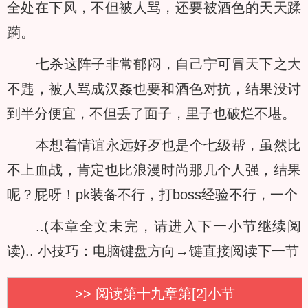
全处在下风，不但被人骂，还要被酒色的天天蹂
躏。
七杀这阵子非常郁闷，自己宁可冒天下之大
不韪，被人骂成汉姦也要和酒色对抗，结果没讨
到半分便宜，不但丢了面子，里子也破烂不堪。
本想着情谊永远好歹也是个七级帮，虽然比
不上血战，肯定也比浪漫时尚那几个人强，结果
呢？屁呀！pk装备不行，打boss经验不行，一个
..(本章全文未完，请进入下一小节继续阅
读)..
小技巧：电脑键盘方向→键直接阅读下一节
>> 阅读第十九章第[2]小节