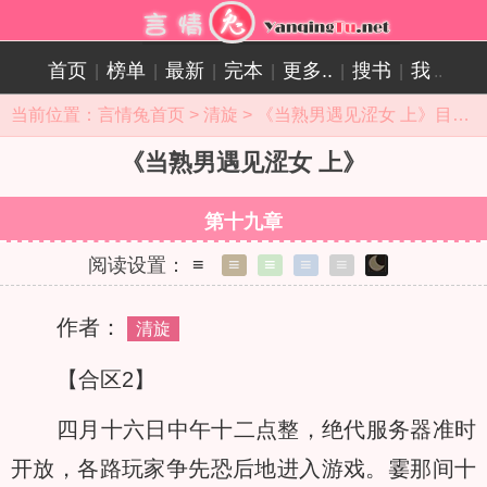
首页
榜单
最新
完本
更多..
搜书
我
|
|
|
|
|
|
..
当前位置：
言情兔首页
>
清旋
>
《当熟男遇见涩女 上》目录
《当熟男遇见涩女 上》
第十九章
阅读设置：
≡
≡
≡
≡
≡
作者：
清旋
【合区2】
四月十六日中午十二点整，绝代服务器准时
开放，各路玩家争先恐后地进入游戏。霎那间十