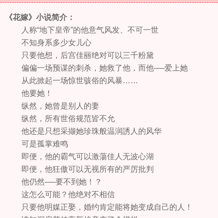
《花嫁》小说简介：
人称“地下皇帝”的他意气风发、不可一世
不知身系多少女儿心
只要他想，后宫佳丽绝对可以三千粉黛
偏偏一场预谋的刺杀，她救了他，而他──爱上她
从此掀起一场惊世骇俗的风暴……
他要她！
纵然，她曾是别人的妻
纵然，所有世俗规范皆不允
他还是只想采撷她珍珠般温润誘人的风华
可是孤掌难鸣
即便，他的霸气可以激蕩佳人无波心湖
即便，他狂傲可以无视所有的严厉批判
他仍然──要不到她！？
这怎么可能？他绝对不相信
只要他明媒正娶，婚约肯定能将她变成自己的人！