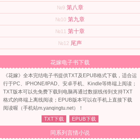
第八章
№9
第九章
№10
第十章
№11
尾声
№12
花嫁电子书下载
《花嫁》全本完结电子书提供TXT及EPUB格式下载，适合运
行于PC、IPHONE/IPAD、安卓手机、Kindle等终端上阅读；
TXT版本可以先免费下载到电脑再通过数据线传到支持TXT
格式的终端上离线阅读；EPUB版本可以在手机上直接下载
阅读喔（手机站m.yanqingtu.net）！
TXT下载
EPUB下载
同系列言情小说