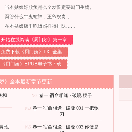
当本姑娘好欺负是么？发誓定要厨门生嬌。
甭管什么牛鬼蛇神，王爷权贵，
在本姑娘店里吃饭照样得排队……
开始在线阅读《厨门娇》第一章
免费下载《厨门娇》TXT全集
《厨门娇》EPUB电子书下载
娇》全本最新章节更新
换和
卷一 宿命相逢 · 破晓 楔子
№2
卷一 宿命相逢 · 破晓 001 一把锈
№3
刀
怨灵现
卷一 宿命相逢 · 破晓 003 你便是
№5