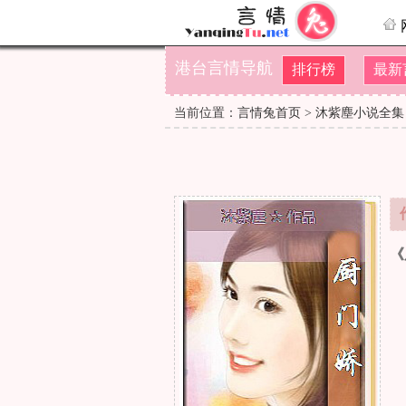
港台言情导航
排行榜
最新
当前位置：
言情兔首页
>
沐紫塵小说全集
《