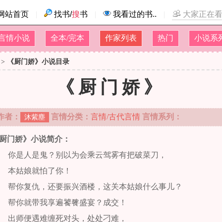
网站首页
|
找书/
搜
书
|
我看过的书..
|
大家正在看.
言情小说
全本/完本
作家列表
热门
小说系
>
《厨门娇》小说目录
《厨门娇》
作者：
言情分类：
言情/古代言情
言情系列：
沐紫塵
厨门娇》小说简介：
你是人是鬼？别以为会乘云驾雾有把破菜刀，
本姑娘就怕了你！
帮你复仇，还要振兴酒楼，这关本姑娘什么事儿？
帮你就带我享遍饕餮盛宴？成交！
出师便遇难缠死对头，处处刁难，