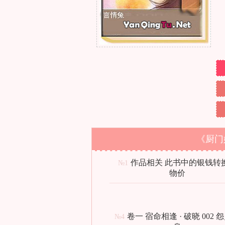
《厨门
作品相关 此书中的银钱转
№1
物价
卷一 宿命相逢 · 破晓 002 
№4