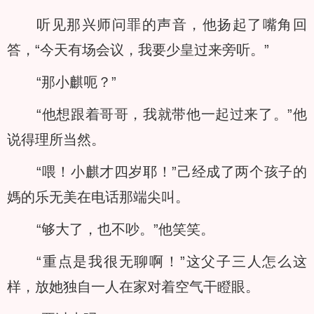
听见那兴师问罪的声音，他扬起了嘴角回
答，“今天有场会议，我要少皇过来旁听。”
“那小麒呃？”
“他想跟着哥哥，我就带他一起过来了。”他
说得理所当然。
“喂！小麒才四岁耶！”己经成了两个孩子的
媽的乐无美在电话那端尖叫。
“够大了，也不吵。”他笑笑。
“重点是我很无聊啊！”这父子三人怎么这
样，放她独自一人在家对着空气干瞪眼。