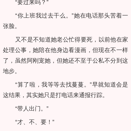
“要过来吗？”
“你上班我过去干么。”她在电话那头苦着一
张脸。
又不是不知道她老公忙得要死，以前他在家
处理公事，她陪在他身边看漫画，但现在不一样
了，虽然阿刚宠她，但她还不至于公私不分到这
地步。
“算了啦，我等等去找蔓蔓。”早就知道会是
这结果，其实她只是打电话来通报行踪。
“带人出门。”
“才、不、要！”