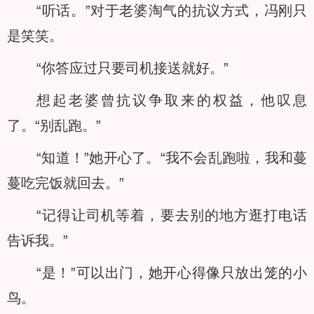
“听话。”对于老婆淘气的抗议方式，冯刚只
是笑笑。
“你答应过只要司机接送就好。”
想起老婆曾抗议争取来的权益，他叹息
了。“别乱跑。”
“知道！”她开心了。“我不会乱跑啦，我和蔓
蔓吃完饭就回去。”
“记得让司机等着，要去别的地方逛打电话
告诉我。”
“是！”可以出门，她开心得像只放出笼的小
鸟。