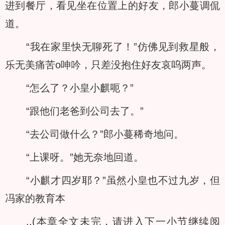
进到餐厅，看见坐在位置上的好友，郎小蔓调侃
道。
“我在家里快无聊死了！”仿佛见到救星般，
乐无美痛苦o呻吟，只差没抱住好友哀呜两声。
“怎么了？小皇小麒呃？”
“跟他们老爸到公司去了。”
“去公司做什么？”郎小蔓稀奇地问。
“上课呀。”她无奈地回道。
“小麒才四岁耶？”虽然小皇也不过九岁，但
冯家的教育本
..(本章全文未完，请进入下一小节继续阅