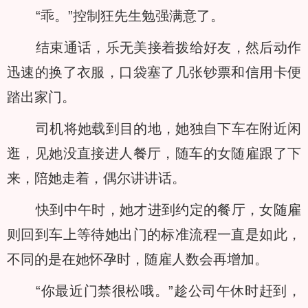
“乖。”控制狂先生勉强满意了。
结束通话，乐无美接着拨给好友，然后动作
迅速的换了衣服，口袋塞了几张钞票和信用卡便
踏出家门。
司机将她载到目的地，她独自下车在附近闲
逛，见她没直接进人餐厅，随车的女随雇跟了下
来，陪她走着，偶尔讲讲话。
快到中午时，她才进到约定的餐厅，女随雇
则回到车上等待她出门的标准流程一直是如此，
不同的是在她怀孕时，随雇人数会再增加。
“你最近门禁很松哦。”趁公司午休时赶到，