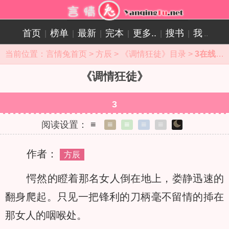
首页
榜单
最新
完本
更多..
搜书
我
|
|
|
|
|
|
..
当前位置：
言情兔首页
>
方辰
>
《调情狂徒》目录
>
3在线阅读
《调情狂徒》
3
阅读设置：
≡
≡
≡
≡
≡
作者：
方辰
愕然的瞪着那名女人倒在地上，娄静迅速的
翻身爬起。只见一把锋利的刀柄毫不留情的揷在
那女人的咽喉处。