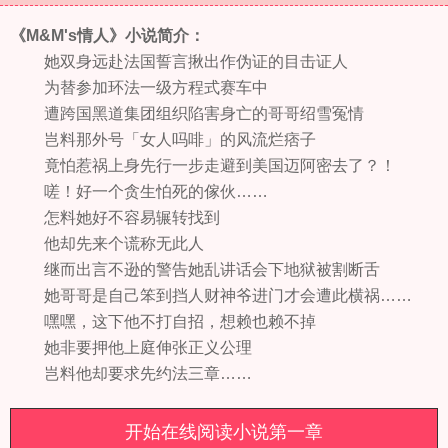
《M&M's情人》小说简介：
她双身远赴法国誓言揪出作伪证的目击证人
为替参加环法一级方程式赛车中
遭跨国黑道集团组织陷害身亡的哥哥绍雪冤情
岂料那外号「女人吗啡」的风流烂痞子
竟怕惹祸上身先行一步走避到美国迈阿密去了？！
嗟！好一个贪生怕死的傢伙……
怎料她好不容易辗转找到
他却先来个谎称无此人
继而出言不逊的警告她乱讲话会下地狱被割断舌
她哥哥是自己笨到挡人财神爷进门才会遭此横祸……
嘿嘿，这下他不打自招，想赖也赖不掉
她非要押他上庭伸张正义公理
岂料他却要求先约法三章……
开始在线阅读小说第一章