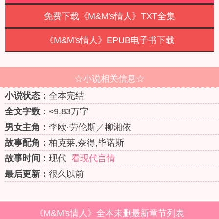
免费下载《M&M's情人》TXT全集
《M&M's情人》EPUB电子书下载
☆小说相关信息☆
小说状态：
全本完结
全文字数：
≈9.83万字
男女主角：
李欧·劳伦斯／柳湘依
故事配角：
柏克莱,奈得,毕诺斯
故事时间：
现代
看现代言情
最后更新：
很久以前
《M&M's情人》全本未删最新章节列表